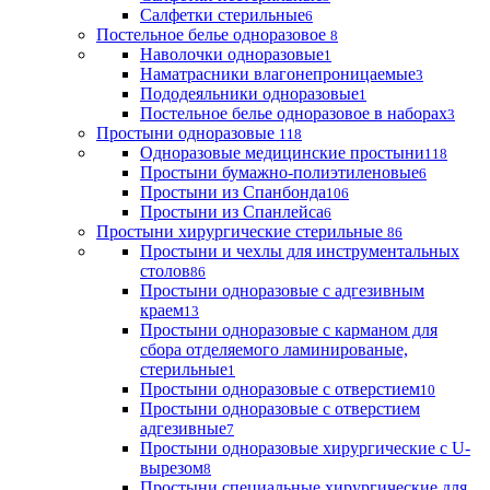
Салфетки стерильные
6
Постельное белье одноразовое
8
Наволочки одноразовые
1
Наматрасники влагонепроницаемые
3
Пододеяльники одноразовые
1
Постельное белье одноразовое в наборах
3
Простыни одноразовые
118
Одноразовые медицинские простыни
118
Простыни бумажно-полиэтиленовые
6
Простыни из Спанбонда
106
Простыни из Спанлейса
6
Простыни хирургические стерильные
86
Простыни и чехлы для инструментальных
столов
86
Простыни одноразовые с адгезивным
краем
13
Простыни одноразовые с карманом для
сбора отделяемого ламинированые,
стерильные
1
Простыни одноразовые с отверстием
10
Простыни одноразовые с отверстием
адгезивные
7
Простыни одноразовые хирургические с U-
вырезом
8
Простыни специальные хирургические для