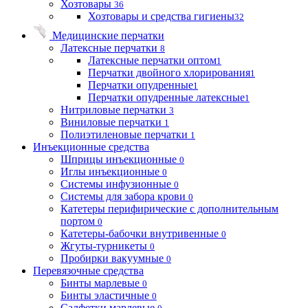
Хозтовары
36
Хозтовары и средства гигиены
32
Медицинские перчатки
Латексные перчатки
8
Латексные перчатки оптом
1
Перчатки двойного хлорирования
1
Перчатки опудренные
1
Перчатки опудренные латексные
1
Нитриловые перчатки
3
Виниловые перчатки
1
Полиэтиленовые перчатки
1
Инъекционные средства
Шприцы инъекционные
0
Иглы инъекционные
0
Системы инфузионные
0
Системы для забора крови
0
Катетеры перифирические с дополнительным
портом
0
Катетеры-бабочки внутривенные
0
Жгуты-турникеты
0
Пробирки вакуумные
0
Перевязочные средства
Бинты марлевые
0
Бинты эластичные
0
Салфетки марлевые