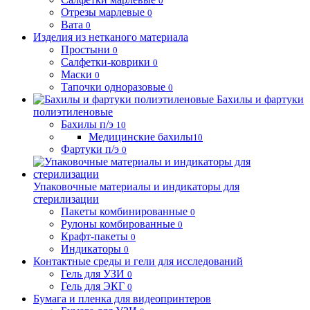
0
Отрезы марлевые
0
Вата
0
Изделия из нетканого материала
Простыни
0
Салфетки-коврики
0
Маски
0
Тапочки одноразовые
0
Бахилы и фартуки
полиэтиленовые
Бахилы п/э
10
Медицинские бахилы
10
Фартуки п/э
0
Упаковочные материалы и индикаторы для
стерилизации
Пакеты комбинированные
0
Рулоны комбированные
0
Крафт-пакеты
0
Индикаторы
0
Контактные среды и гели для исследований
Гель для УЗИ
0
Гель для ЭКГ
0
Бумага и пленка для видеопринтеров