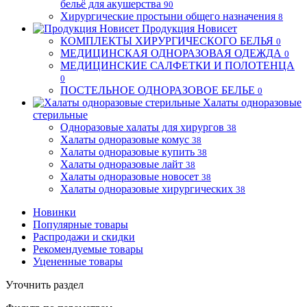
бельё для акушерства
90
Хирургические простыни общего назначения
8
Продукция Новисет
КОМПЛЕКТЫ ХИРУРГИЧЕСКОГО БЕЛЬЯ
0
МЕДИЦИНСКАЯ ОДНОРАЗОВАЯ ОДЕЖДА
0
МЕДИЦИНСКИЕ САЛФЕТКИ И ПОЛОТЕНЦА
0
ПОСТЕЛЬНОЕ ОДНОРАЗОВОЕ БЕЛЬЕ
0
Халаты одноразовые
стерильные
Одноразовые халаты для хирургов
38
Халаты одноразовые комус
38
Халаты одноразовые купить
38
Халаты одноразовые лайт
38
Халаты одноразовые новосет
38
Халаты одноразовые хирургических
38
Новинки
Популярные товары
Распродажи и скидки
Рекомендуемые товары
Уцененные товары
Уточнить раздел