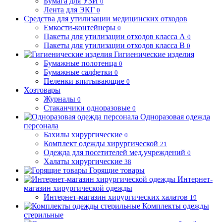
Бумага для УЗИ
0
Лента для ЭКГ
0
Средства для утилизации медицинских отходов
Емкости-контейнеры
0
Пакеты для утилизации отходов класса А
0
Пакеты для утилизации отходов класса В
0
Гигиенические изделия
Бумажные полотенца
0
Бумажные салфетки
0
Пеленки впитывающие
0
Хозтовары
Журналы
0
Стаканчики одноразовые
0
Одноразовая одежда
персонала
Бахилы хирургические
0
Комплект одежды хирургической
21
Одежда для посетителей мед.учреждений
0
Халаты хирургические
38
Горящие товары
Интернет-
магазин хирургической одежды
Интернет-магазин хирургических халатов
19
Комплекты одежды
стерильные