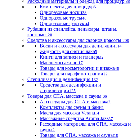
Расходные материалы и одежда для процедур
88
Комплекты для процедур
5
Одноразовые носки
28
Одноразовые трусы
46
Одноразовые фартуки
4
Рубашки из спанлейса, пеньюары, штаны,
костюмы
20
Средства и аксессуары для салонов красоты
208
Воски и аксессуары для депиляции
114
Жидкость для снятия лака
5
Книги для записи и планеры
2
Масло массажное
17
Товары для косметологии и визажа
48
Товары для парафинотерапии
22
Стерилизация и дезинфекция
132
Средства для дезинфекции и
стерилизации
125
Товары для СПА, массажа и сауны
66
Аксессуары для СПА и массажа
2
Комплекты для сауны и бани
1
Масла для массажа Verana
14
Массажные средства Aroma Jazz
37
Расходные материалы для СПА, массажа и
сауны
2
Товары для СПА, массажа и сауны
10