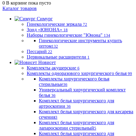
0
В корзине
пока пусто
Каталог товаров
Симург
Гинекологические зеркала
72
Зонд «ЮНОНА»
18
Наборы гинекологические "Юнона"
134
Гинекологические инструменты купить
оптом
132
Пессарий
22
Цервикальные расширители
1
Новисет
Комплекты акушерские
6
Комплекты одноразового хирургического белья
99
Комплекты хирургического белья
стерильные
36
Универсальный хирургический комплект
белья
36
Комплект белья хирургического для
артроскопии
36
Комплект белья хирургического для кесарева
сечения
3
Комплект белья хирургического для
лапароскопии стерильный
5
Комплект белья хирургического для