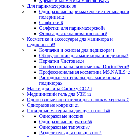
Кремы и косметика Emerald Bay
3
Для парикмахерских
38
Одноразовые парикмахерские пеньюары и
пелерины
12
Салфетки
6
Салфетки для парикмахерской
8
Фольга для окрашивания волос
8
Косметика и аксессуары для маникюра и
педикюра
165
Колпачки и основы для педикюра
41
Оборудование для маникюра и педикюра
3
Перчатки Чистовье
24
Профессиональная косметика DoctorDerm
5
Профессиональная косметика MS.NAILS
42
Расходные материалы для маникюра и
педикюра
5
Маски для лица Carboxy CO2
1
Медицинский гель для УЗИ
12
Одноразовые воротнички для парикмахерских
7
Одноразовые коврики
21
Расходные материалы для рук и ног
140
Одноразовые носки
8
Одноразовые перчатки
88
Одноразовые тапочки
37
Разделитель для пальцев ног
3