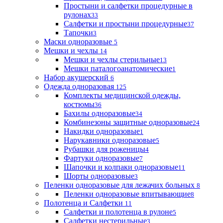
Простыни и салфетки процедурные в
рулонах
33
Салфетки и простыни процедурные
37
Тапочки
3
Маски одноразовые
5
Мешки и чехлы
14
Мешки и чехлы стерильные
13
Мешки паталогоанатомические
1
Набор акушерский
6
Одежда одноразовая
125
Комплекты медицинской одежды,
костюмы
36
Бахилы одноразовые
34
Комбинезоны защитные одноразовые
24
Накидки одноразовые
1
Нарукавники одноразовые
5
Рубашки для роженицы
4
Фартуки одноразовые
7
Шапочки и колпаки одноразовые
11
Шорты одноразовые
3
Пеленки одноразовые для лежачих больных
8
Пеленки одноразовые впитывающие
8
Полотенца и Салфетки
11
Салфетки и полотенца в рулоне
5
Салфетки нестерильные
3