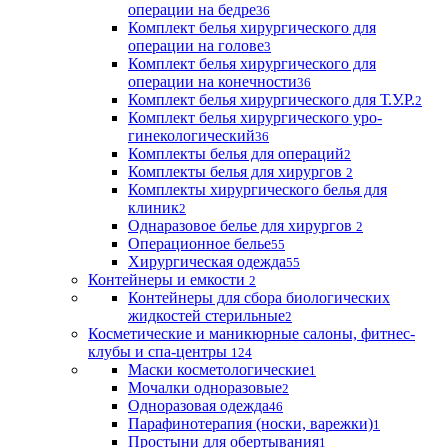
операции на бедре
36
Комплект белья хирургического для
операции на голове
3
Комплект белья хирургического для
операции на конечности
36
Комплект белья хирургического для Т.У.Р.
2
Комплект белья хирургического уро-
гинекологический
36
Комплекты белья для операций
2
Комплекты белья для хирургов
2
Комплекты хирургического белья для
клиник
2
Однаразовое белье для хирургов
2
Операционное белье
55
Хирургическая одежда
55
Контейнеры и емкости
2
Контейнеры для сбора биологических
жидкостей стерильные
2
Косметические и маникюрные салоны, фитнес-
клубы и спа-центры
124
Маски косметологические
1
Мочалки одноразовые
2
Одноразовая одежда
46
Парафинотерапия (носки, варежки)
1
Простыни для обертывания
1