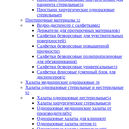
пациента стерильные
34
Простыни хирургические одноразовые
стерильные
9
Протирочные материалы
32
Ведро-диспенсер с салфетками
2
Держатели для протирочных материалов
3
Салфетки безворсовые для чувствительных
поверхностей
5
Салфетки безворсовые повышенной
прочности
5
Салфетки безворсовые полипропиленовые
для обезжиривания
5
Салфетки безворсовые универсальные
10
Салфетки флисовые (сменный блок для
диспенсеров)
2
Халаты медицинские одноразовые
38
Халаты одноразовые стерильные и нестерильные
92
Халаты одноразовые нестерильные
54
Халаты хирургические стерильные
38
Одноразовые медицинские халаты от
производителя!
92
Одноразовые халаты для клиник
90
Одноразовые халаты оптом
91
Одноразовые халаты стерильные