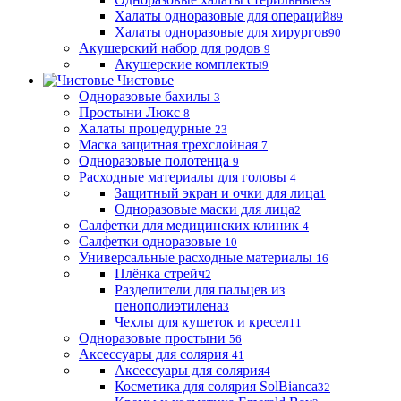
89
Халаты одноразовые для операций
89
Халаты одноразовые для хирургов
90
Акушерский набор для родов
9
Акушерские комплекты
9
Чистовье
Одноразовые бахилы
3
Простыни Люкс
8
Халаты процедурные
23
Маска защитная трехслойная
7
Одноразовые полотенца
9
Расходные материалы для головы
4
Защитный экран и очки для лица
1
Одноразовые маски для лица
2
Салфетки для медицинских клиник
4
Салфетки одноразовые
10
Универсальные расходные материалы
16
Плёнка стрейч
2
Разделители для пальцев из
пенополиэтилена
3
Чехлы для кушеток и кресел
11
Одноразовые простыни
56
Аксессуары для солярия
41
Аксессуары для солярия
4
Косметика для солярия SolBianca
32