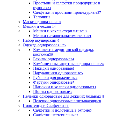
Простыни и салфетки процедурные в
рулонах
33
Салфетки и простыни процедурные
37
Тапочки
3
Маски одноразовые
5
Мешки и чехлы
14
Мешки и чехлы стерильные
13
Мешки паталогоанатомические
1
Набор акушерский
6
Одежда одноразовая
125
Комплекты медицинской одежды,
костюмы
36
Бахилы одноразовые
34
Комбинезоны защитные одноразовые
24
Накидки одноразовые
1
Нарукавники одноразовые
5
Рубашки для роженицы
4
Фартуки одноразовые
7
Шапочки и колпаки одноразовые
11
Шорты одноразовые
3
Пеленки одноразовые для лежачих больных
8
Пеленки одноразовые впитывающие
8
Полотенца и Салфетки
11
Салфетки и полотенца в рулоне
5
Салфетки нестерильные
3