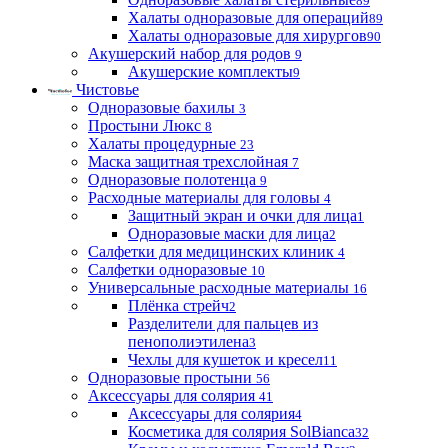
89
Халаты одноразовые для операций
89
Халаты одноразовые для хирургов
90
Акушерский набор для родов
9
Акушерские комплекты
9
Чистовье
Одноразовые бахилы
3
Простыни Люкс
8
Халаты процедурные
23
Маска защитная трехслойная
7
Одноразовые полотенца
9
Расходные материалы для головы
4
Защитный экран и очки для лица
1
Одноразовые маски для лица
2
Салфетки для медицинских клиник
4
Салфетки одноразовые
10
Универсальные расходные материалы
16
Плёнка стрейч
2
Разделители для пальцев из
пенополиэтилена
3
Чехлы для кушеток и кресел
11
Одноразовые простыни
56
Аксессуары для солярия
41
Аксессуары для солярия
4
Косметика для солярия SolBianca
32