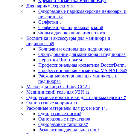
Кремы и косметика Emerald Bay
3
Для парикмахерских
38
Одноразовые парикмахерские пеньюары и
пелерины
12
Салфетки
6
Салфетки для парикмахерской
8
Фольга для окрашивания волос
8
Косметика и аксессуары для маникюра и
педикюра
165
Колпачки и основы для педикюра
41
Оборудование для маникюра и педикюра
3
Перчатки Чистовье
24
Профессиональная косметика DoctorDerm
5
Профессиональная косметика MS.NAILS
42
Расходные материалы для маникюра и
педикюра
5
Маски для лица Carboxy CO2
1
Медицинский гель для УЗИ
12
Одноразовые воротнички для парикмахерских
7
Одноразовые коврики
21
Расходные материалы для рук и ног
140
Одноразовые носки
8
Одноразовые перчатки
88
Одноразовые тапочки
37
Разделитель для пальцев ног
3