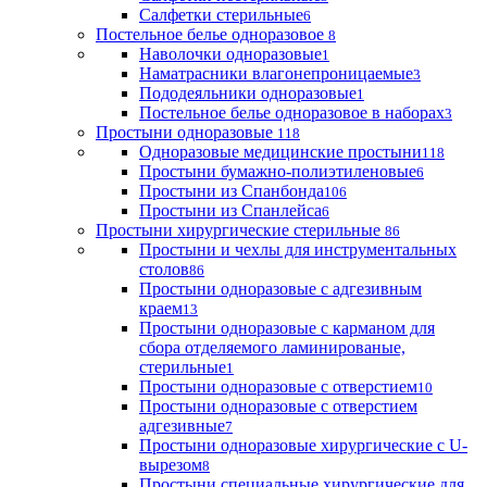
Салфетки стерильные
6
Постельное белье одноразовое
8
Наволочки одноразовые
1
Наматрасники влагонепроницаемые
3
Пододеяльники одноразовые
1
Постельное белье одноразовое в наборах
3
Простыни одноразовые
118
Одноразовые медицинские простыни
118
Простыни бумажно-полиэтиленовые
6
Простыни из Спанбонда
106
Простыни из Спанлейса
6
Простыни хирургические стерильные
86
Простыни и чехлы для инструментальных
столов
86
Простыни одноразовые с адгезивным
краем
13
Простыни одноразовые с карманом для
сбора отделяемого ламинированые,
стерильные
1
Простыни одноразовые с отверстием
10
Простыни одноразовые с отверстием
адгезивные
7
Простыни одноразовые хирургические с U-
вырезом
8
Простыни специальные хирургические для