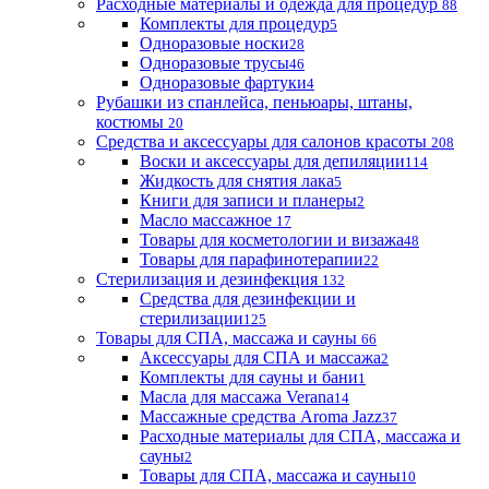
Расходные материалы и одежда для процедур
88
Комплекты для процедур
5
Одноразовые носки
28
Одноразовые трусы
46
Одноразовые фартуки
4
Рубашки из спанлейса, пеньюары, штаны,
костюмы
20
Средства и аксессуары для салонов красоты
208
Воски и аксессуары для депиляции
114
Жидкость для снятия лака
5
Книги для записи и планеры
2
Масло массажное
17
Товары для косметологии и визажа
48
Товары для парафинотерапии
22
Стерилизация и дезинфекция
132
Средства для дезинфекции и
стерилизации
125
Товары для СПА, массажа и сауны
66
Аксессуары для СПА и массажа
2
Комплекты для сауны и бани
1
Масла для массажа Verana
14
Массажные средства Aroma Jazz
37
Расходные материалы для СПА, массажа и
сауны
2
Товары для СПА, массажа и сауны
10