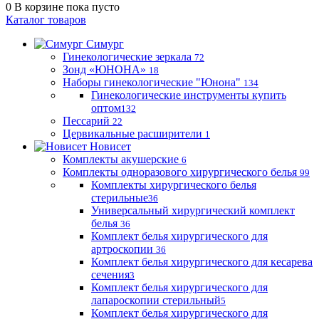
0
В корзине
пока пусто
Каталог товаров
Симург
Гинекологические зеркала
72
Зонд «ЮНОНА»
18
Наборы гинекологические "Юнона"
134
Гинекологические инструменты купить
оптом
132
Пессарий
22
Цервикальные расширители
1
Новисет
Комплекты акушерские
6
Комплекты одноразового хирургического белья
99
Комплекты хирургического белья
стерильные
36
Универсальный хирургический комплект
белья
36
Комплект белья хирургического для
артроскопии
36
Комплект белья хирургического для кесарева
сечения
3
Комплект белья хирургического для
лапароскопии стерильный
5
Комплект белья хирургического для