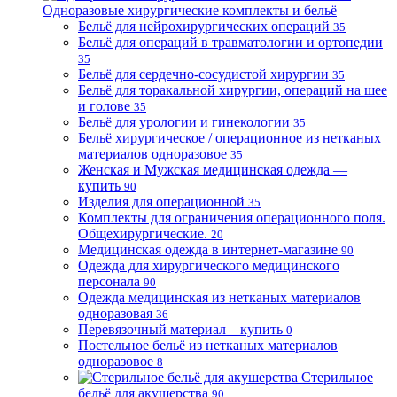
Одноразовые хирургические комплекты и бельё
Бельё для нейрохирургических операций
35
Бельё для операций в травматологии и ортопедии
35
Бельё для сердечно-сосудистой хирургии
35
Бельё для торакальной хирургии, операций на шее
и голове
35
Бельё для урологии и гинекологии
35
Бельё хирургическое / операционное из нетканых
материалов одноразовое
35
Женская и Мужская медицинская одежда —
купить
90
Изделия для операционной
35
Комплекты для ограничения операционного поля.
Общехирургические.
20
Медицинская одежда в интернет-магазине
90
Одежда для хирургического медицинского
персонала
90
Одежда медицинская из нетканых материалов
одноразовая
36
Перевязочный материал – купить
0
Постельное бельё из нетканых материалов
одноразовое
8
Стерильное
бельё для акушерства
90