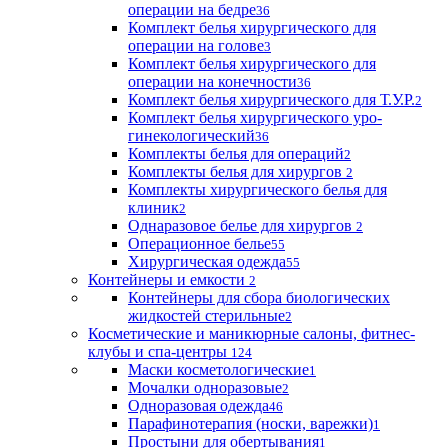
операции на бедре
36
Комплект белья хирургического для
операции на голове
3
Комплект белья хирургического для
операции на конечности
36
Комплект белья хирургического для Т.У.Р.
2
Комплект белья хирургического уро-
гинекологический
36
Комплекты белья для операций
2
Комплекты белья для хирургов
2
Комплекты хирургического белья для
клиник
2
Однаразовое белье для хирургов
2
Операционное белье
55
Хирургическая одежда
55
Контейнеры и емкости
2
Контейнеры для сбора биологических
жидкостей стерильные
2
Косметические и маникюрные салоны, фитнес-
клубы и спа-центры
124
Маски косметологические
1
Мочалки одноразовые
2
Одноразовая одежда
46
Парафинотерапия (носки, варежки)
1
Простыни для обертывания
1