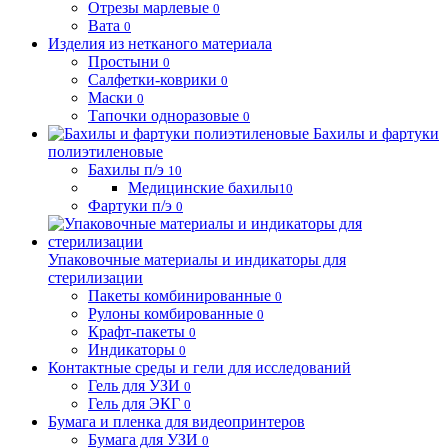
Отрезы марлевые
0
Вата
0
Изделия из нетканого материала
Простыни
0
Салфетки-коврики
0
Маски
0
Тапочки одноразовые
0
Бахилы и фартуки
полиэтиленовые
Бахилы п/э
10
Медицинские бахилы
10
Фартуки п/э
0
Упаковочные материалы и индикаторы для
стерилизации
Пакеты комбинированные
0
Рулоны комбированные
0
Крафт-пакеты
0
Индикаторы
0
Контактные среды и гели для исследований
Гель для УЗИ
0
Гель для ЭКГ
0
Бумага и пленка для видеопринтеров
Бумага для УЗИ
0