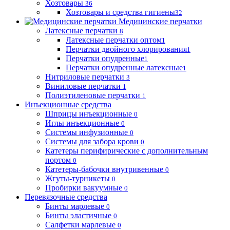
Хозтовары
36
Хозтовары и средства гигиены
32
Медицинские перчатки
Латексные перчатки
8
Латексные перчатки оптом
1
Перчатки двойного хлорирования
1
Перчатки опудренные
1
Перчатки опудренные латексные
1
Нитриловые перчатки
3
Виниловые перчатки
1
Полиэтиленовые перчатки
1
Инъекционные средства
Шприцы инъекционные
0
Иглы инъекционные
0
Системы инфузионные
0
Системы для забора крови
0
Катетеры перифирические с дополнительным
портом
0
Катетеры-бабочки внутривенные
0
Жгуты-турникеты
0
Пробирки вакуумные
0
Перевязочные средства
Бинты марлевые
0
Бинты эластичные
0
Салфетки марлевые
0