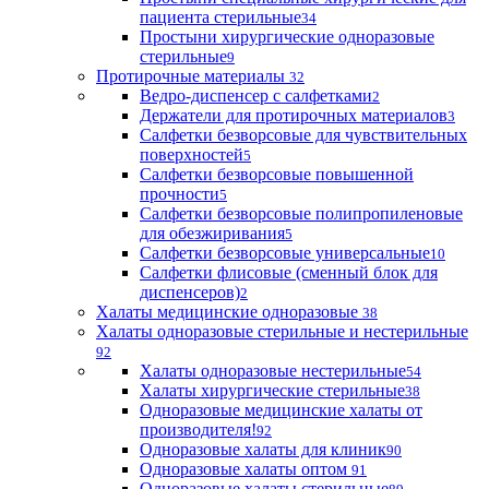
пациента стерильные
34
Простыни хирургические одноразовые
стерильные
9
Протирочные материалы
32
Ведро-диспенсер с салфетками
2
Держатели для протирочных материалов
3
Салфетки безворсовые для чувствительных
поверхностей
5
Салфетки безворсовые повышенной
прочности
5
Салфетки безворсовые полипропиленовые
для обезжиривания
5
Салфетки безворсовые универсальные
10
Салфетки флисовые (сменный блок для
диспенсеров)
2
Халаты медицинские одноразовые
38
Халаты одноразовые стерильные и нестерильные
92
Халаты одноразовые нестерильные
54
Халаты хирургические стерильные
38
Одноразовые медицинские халаты от
производителя!
92
Одноразовые халаты для клиник
90
Одноразовые халаты оптом
91
Одноразовые халаты стерильные