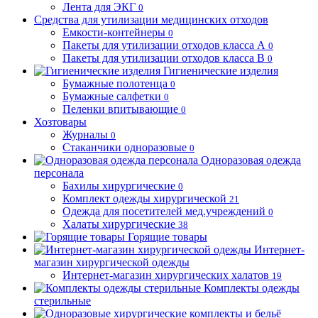
Лента для ЭКГ
0
Средства для утилизации медицинских отходов
Емкости-контейнеры
0
Пакеты для утилизации отходов класса А
0
Пакеты для утилизации отходов класса В
0
Гигиенические изделия
Бумажные полотенца
0
Бумажные салфетки
0
Пеленки впитывающие
0
Хозтовары
Журналы
0
Стаканчики одноразовые
0
Одноразовая одежда
персонала
Бахилы хирургические
0
Комплект одежды хирургической
21
Одежда для посетителей мед.учреждений
0
Халаты хирургические
38
Горящие товары
Интернет-
магазин хирургической одежды
Интернет-магазин хирургических халатов
19
Комплекты одежды
стерильные