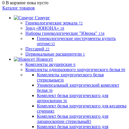
0
В корзине
пока пусто
Каталог товаров
Симург
Гинекологические зеркала
72
Зонд «ЮНОНА»
18
Наборы гинекологические "Юнона"
134
Гинекологические инструменты купить
оптом
132
Пессарий
22
Цервикальные расширители
1
Новисет
Комплекты акушерские
6
Комплекты одноразового хирургического белья
99
Комплекты хирургического белья
стерильные
36
Универсальный хирургический комплект
белья
36
Комплект белья хирургического для
артроскопии
36
Комплект белья хирургического для кесарева
сечения
3
Комплект белья хирургического для
лапароскопии стерильный
5
Комплект белья хирургического для