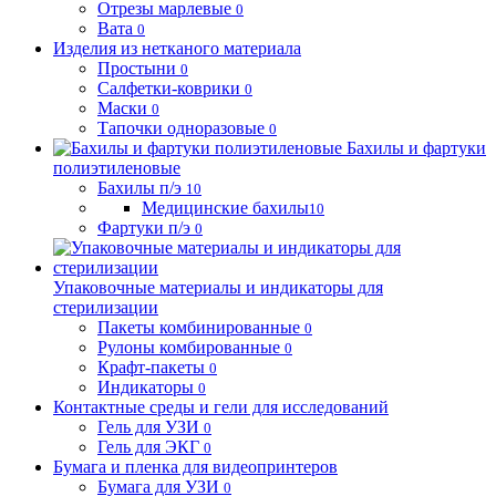
Отрезы марлевые
0
Вата
0
Изделия из нетканого материала
Простыни
0
Салфетки-коврики
0
Маски
0
Тапочки одноразовые
0
Бахилы и фартуки
полиэтиленовые
Бахилы п/э
10
Медицинские бахилы
10
Фартуки п/э
0
Упаковочные материалы и индикаторы для
стерилизации
Пакеты комбинированные
0
Рулоны комбированные
0
Крафт-пакеты
0
Индикаторы
0
Контактные среды и гели для исследований
Гель для УЗИ
0
Гель для ЭКГ
0
Бумага и пленка для видеопринтеров
Бумага для УЗИ
0