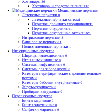
Хозтовары
36
Хозтовары и средства гигиены
32
Медицинские перчатки
Латексные перчатки
8
Латексные перчатки оптом
1
Перчатки двойного хлорирования
1
Перчатки опудренные
1
Перчатки опудренные латексные
1
Нитриловые перчатки
3
Виниловые перчатки
1
Полиэтиленовые перчатки
1
Инъекционные средства
Шприцы инъекционные
0
Иглы инъекционные
0
Системы инфузионные
0
Системы для забора крови
0
Катетеры перифирические с дополнительным
портом
0
Катетеры-бабочки внутривенные
0
Жгуты-турникеты
0
Пробирки вакуумные
0
Перевязочные средства
Бинты марлевые
0
Бинты эластичные
0
Салфетки марлевые
0