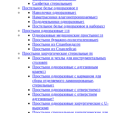
Салфетки стерильные
6
Постельное белье одноразовое
8
Наволочки одноразовые
1
Наматрасники влагонепроницаемые
3
Пододеяльники одноразовые
1
Постельное белье одноразовое в наборах
3
Простыни одноразовые
118
Одноразовые медицинские простыни
118
Простыни бумажно-полиэтиленовые
6
Простыни из Спанбонда
106
Простыни из Спанлейса
6
Простыни хирургические стерильные
86
Простыни и чехлы для инструментальных
столов
86
Простыни одноразовые с адгезивным
краем
13
Простыни одноразовые с карманом для
сбора отделяемого ламинированые,
стерильные
1
Простыни одноразовые с отверстием
10
Простыни одноразовые с отверстием
адгезивные
7
Простыни одноразовые хирургические с U-
вырезом
8
Простыни специальные хирургические для