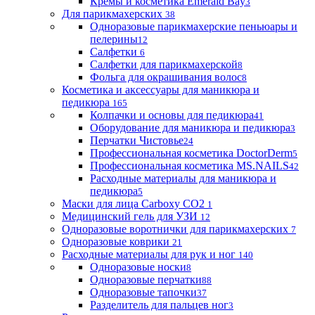
Кремы и косметика Emerald Bay
3
Для парикмахерских
38
Одноразовые парикмахерские пеньюары и
пелерины
12
Салфетки
6
Салфетки для парикмахерской
8
Фольга для окрашивания волос
8
Косметика и аксессуары для маникюра и
педикюра
165
Колпачки и основы для педикюра
41
Оборудование для маникюра и педикюра
3
Перчатки Чистовье
24
Профессиональная косметика DoctorDerm
5
Профессиональная косметика MS.NAILS
42
Расходные материалы для маникюра и
педикюра
5
Маски для лица Carboxy CO2
1
Медицинский гель для УЗИ
12
Одноразовые воротнички для парикмахерских
7
Одноразовые коврики
21
Расходные материалы для рук и ног
140
Одноразовые носки
8
Одноразовые перчатки
88
Одноразовые тапочки
37
Разделитель для пальцев ног
3