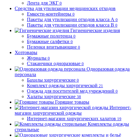
Лента для ЭКГ
0
Средства для утилизации медицинских отходов
Емкости-контейнеры
0
Пакеты для утилизации отходов класса А
0
Пакеты для утилизации отходов класса В
0
Гигиенические изделия
Бумажные полотенца
0
Бумажные салфетки
0
Пеленки впитывающие
0
Хозтовары
Журналы
0
Стаканчики одноразовые
0
Одноразовая одежда
персонала
Бахилы хирургические
0
Комплект одежды хирургической
21
Одежда для посетителей мед.учреждений
0
Халаты хирургические
38
Горящие товары
Интернет-
магазин хирургической одежды
Интернет-магазин хирургических халатов
19
Комплекты одежды
стерильные