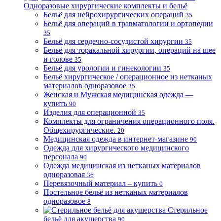
Одноразовые хирургические комплекты и бельё
Бельё для нейрохирургических операций
35
Бельё для операций в травматологии и ортопедии
35
Бельё для сердечно-сосудистой хирургии
35
Бельё для торакальной хирургии, операций на шее
и голове
35
Бельё для урологии и гинекологии
35
Бельё хирургическое / операционное из нетканых
материалов одноразовое
35
Женская и Мужская медицинская одежда —
купить
90
Изделия для операционной
35
Комплекты для ограничения операционного поля.
Общехирургические.
20
Медицинская одежда в интернет-магазине
90
Одежда для хирургического медицинского
персонала
90
Одежда медицинская из нетканых материалов
одноразовая
36
Перевязочный материал – купить
0
Постельное бельё из нетканых материалов
одноразовое
8
Стерильное
бельё для акушерства
90