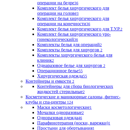
операции на бедре
36
Комплект белья хирургического для
операции на голове
3
Комплект белья хирургического для
операции на конечности
36
Комплект белья хирургического для Т.У.Р.
2
Комплект белья хирургического уро-
гинекологический
36
Комплекты белья для операций
2
Комплекты белья для хирургов
2
Комплекты хирургического белья для
клиник
2
Однаразовое белье для хирургов
2
Операционное белье
55
Хирургическая одежда
55
Контейнеры и емкости
2
Контейнеры для сбора биологических
жидкостей стерильные
2
Косметические и маникюрные салоны, фитнес-
клубы и спа-центры
124
Маски косметологические
1
Мочалки одноразовые
2
Одноразовая одежда
46
Парафинотерапия (носки, варежки)
1
Простыни для обертывания
1