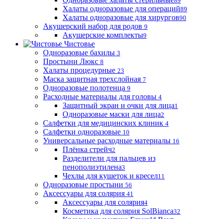
89
Халаты одноразовые для операций
89
Халаты одноразовые для хирургов
90
Акушерский набор для родов
9
Акушерские комплекты
9
Чистовье
Одноразовые бахилы
3
Простыни Люкс
8
Халаты процедурные
23
Маска защитная трехслойная
7
Одноразовые полотенца
9
Расходные материалы для головы
4
Защитный экран и очки для лица
1
Одноразовые маски для лица
2
Салфетки для медицинских клиник
4
Салфетки одноразовые
10
Универсальные расходные материалы
16
Плёнка стрейч
2
Разделители для пальцев из
пенополиэтилена
3
Чехлы для кушеток и кресел
11
Одноразовые простыни
56
Аксессуары для солярия
41
Аксессуары для солярия
4
Косметика для солярия SolBianca
32