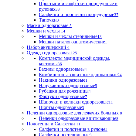
Простыни и салфетки процедурные в
рулонах
33
Салфетки и простыни процедурные
37
Тапочки
3
Маски одноразовые
5
Мешки и чехлы
14
Мешки и чехлы стерильные
13
Мешки паталогоанатомические
1
Набор акушерский
6
Одежда одноразовая
125
Комплекты медицинской одежды,
костюмы
36
Бахилы одноразовые
34
Комбинезоны защитные одноразовые
24
Накидки одноразовые
1
Нарукавники одноразовые
5
Рубашки для роженицы
4
Фартуки одноразовые
7
Шапочки и колпаки одноразовые
11
Шорты одноразовые
3
Пеленки одноразовые для лежачих больных
8
Пеленки одноразовые впитывающие
8
Полотенца и Салфетки
11
Салфетки и полотенца в рулоне
5
Салфетки нестерильные
3