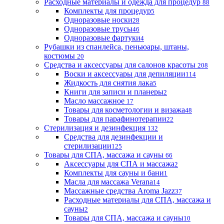
Расходные материалы и одежда для процедур
88
Комплекты для процедур
5
Одноразовые носки
28
Одноразовые трусы
46
Одноразовые фартуки
4
Рубашки из спанлейса, пеньюары, штаны,
костюмы
20
Средства и аксессуары для салонов красоты
208
Воски и аксессуары для депиляции
114
Жидкость для снятия лака
5
Книги для записи и планеры
2
Масло массажное
17
Товары для косметологии и визажа
48
Товары для парафинотерапии
22
Стерилизация и дезинфекция
132
Средства для дезинфекции и
стерилизации
125
Товары для СПА, массажа и сауны
66
Аксессуары для СПА и массажа
2
Комплекты для сауны и бани
1
Масла для массажа Verana
14
Массажные средства Aroma Jazz
37
Расходные материалы для СПА, массажа и
сауны
2
Товары для СПА, массажа и сауны
10