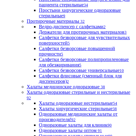
пациента стерильные
34
Простыни хирургические одноразовые
стерильные
9
Протирочные материалы
32
Ведро-диспенсер с салфетками
2
Держатели для протирочных материалов
3
Салфетки безворсовые для чувствительных
поверхностей
5
Салфетки безворсовые повышенной
прочности
5
Салфетки безворсовые полипропиленовые
для обезжиривания
5
Салфетки безворсовые универсальные
10
Салфетки флисовые (сменный блок для
диспенсеров)
2
Халаты медицинские одноразовые
38
Халаты одноразовые стерильные и нестерильные
92
Халаты одноразовые нестерильные
54
Халаты хирургические стерильные
38
Одноразовые медицинские халаты от
производителя!
92
Одноразовые халаты для клиник
90
Одноразовые халаты оптом
91
Одноразовые халаты стерильные