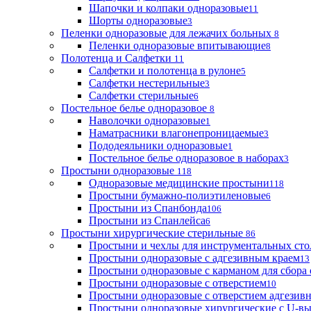
Шапочки и колпаки одноразовые
11
Шорты одноразовые
3
Пеленки одноразовые для лежачих больных
8
Пеленки одноразовые впитывающие
8
Полотенца и Салфетки
11
Салфетки и полотенца в рулоне
5
Салфетки нестерильные
3
Салфетки стерильные
6
Постельное белье одноразовое
8
Наволочки одноразовые
1
Наматрасники влагонепроницаемые
3
Пододеяльники одноразовые
1
Постельное белье одноразовое в наборах
3
Простыни одноразовые
118
Одноразовые медицинские простыни
118
Простыни бумажно-полиэтиленовые
6
Простыни из Спанбонда
106
Простыни из Спанлейса
6
Простыни хирургические стерильные
86
Простыни и чехлы для инструментальных сто
Простыни одноразовые с адгезивным краем
13
Простыни одноразовые с карманом для сбора
Простыни одноразовые с отверстием
10
Простыни одноразовые с отверстием адгезив
Простыни одноразовые хирургические с U-в