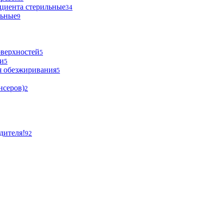
циента стерильные
34
льные
9
оверхностей
5
и
5
я обезжиривания
5
нсеров)
2
дителя!
92