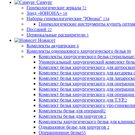
Симург
Гинекологические зеркала
72
Зонд «ЮНОНА»
18
Наборы гинекологические "Юнона"
134
Гинекологические инструменты купить оптом
Пессарий
22
Цервикальные расширители
1
Новисет
Комплекты акушерские
6
Комплекты одноразового хирургического белья
99
Комплекты хирургического белья стерильные
Универсальный хирургический комплект бел
Комплект белья хирургического для артроск
Комплект белья хирургического для кесарева 
Комплект белья хирургического для лапароск
Комплект белья хирургического для операции
Комплект белья хирургического для операции
Комплект белья хирургического для операции
Комплект белья хирургического для Т.У.Р.
2
Комплект белья хирургического уро-гинекол
Комплекты белья для операций
2
Комплекты белья для хирургов
2
Комплекты хирургического белья для клиник
Однаразовое белье для хирургов
2
Операционное белье
55