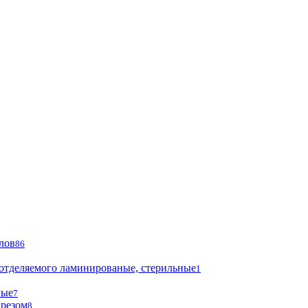
лов
86
 отделяемого ламинированые, стерильные
1
ные
7
ырезом
8