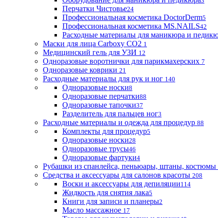
3
Перчатки Чистовье
24
Профессиональная косметика DoctorDerm
5
Профессиональная косметика MS.NAILS
42
Расходные материалы для маникюра и педик
Маски для лица Carboxy CO2
1
Медицинский гель для УЗИ
12
Одноразовые воротнички для парикмахерских
7
Одноразовые коврики
21
Расходные материалы для рук и ног
140
Одноразовые носки
8
Одноразовые перчатки
88
Одноразовые тапочки
37
Разделитель для пальцев ног
3
Расходные материалы и одежда для процедур
88
Комплекты для процедур
5
Одноразовые носки
28
Одноразовые трусы
46
Одноразовые фартуки
4
Рубашки из спанлейса, пеньюары, штаны, костюмы
Средства и аксессуары для салонов красоты
208
Воски и аксессуары для депиляции
114
Жидкость для снятия лака
5
Книги для записи и планеры
2
Масло массажное
17