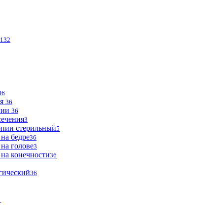
132
36
ья
36
опии
36
сечения
3
опии стерильный
5
 на бедре
36
 на голове
3
 на конечности
36
огический
36
2