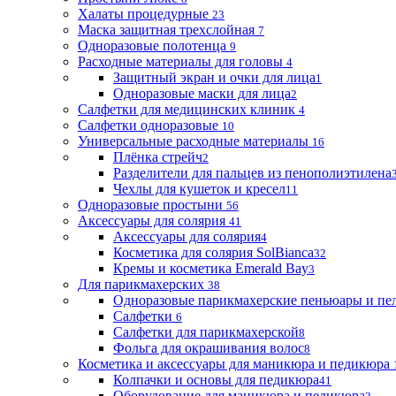
Халаты процедурные
23
Маска защитная трехслойная
7
Одноразовые полотенца
9
Расходные материалы для головы
4
Защитный экран и очки для лица
1
Одноразовые маски для лица
2
Салфетки для медицинских клиник
4
Салфетки одноразовые
10
Универсальные расходные материалы
16
Плёнка стрейч
2
Разделители для пальцев из пенополиэтилена
Чехлы для кушеток и кресел
11
Одноразовые простыни
56
Аксессуары для солярия
41
Аксессуары для солярия
4
Косметика для солярия SolBianca
32
Кремы и косметика Emerald Bay
3
Для парикмахерских
38
Одноразовые парикмахерские пеньюары и пе
Салфетки
6
Салфетки для парикмахерской
8
Фольга для окрашивания волос
8
Косметика и аксессуары для маникюра и педикюра
Колпачки и основы для педикюра
41
Оборудование для маникюра и педикюра