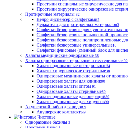
Простыни специальные хирургические для па
Простыни хирургические одноразовые стери
Протирочные материалы
32
Ведро-диспенсер с салфетками
2
Держатели для протирочных материалов
3
Салфетки безворсовые для чувствительных п
Салфетки безворсовые повышенной прочност
Салфетки безворсовые полипропиленовые дл
Салфетки безворсовые универсальные
10
Салфетки флисовые (сменный блок для диспе
Халаты медицинские одноразовые
38
Халаты одноразовые стерильные и нестерильные
92
Халаты одноразовые нестерильные
54
Халаты хирургические стерильные
38
Одноразовые медицинские халаты от произво
Одноразовые халаты для клиник
90
Одноразовые халаты оптом
91
Одноразовые халаты стерильные
89
Халаты одноразовые для операций
89
Халаты одноразовые для хирургов
90
Акушерский набор для родов
9
Акушерские комплекты
9
Чистовье
Одноразовые бахилы
3
Простыни Люкс
8