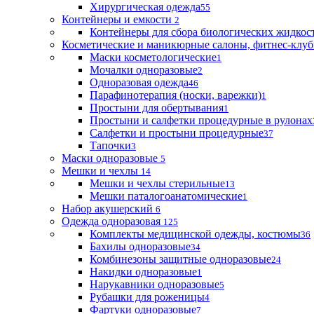
Хирургическая одежда
55
Контейнеры и емкости
2
Контейнеры для сбора биологических жидкос
Косметические и маникюрные салоны, фитнес-клуб
Маски косметологические
1
Мочалки одноразовые
2
Одноразовая одежда
46
Парафинотерапия (носки, варежки)
1
Простыни для обертывания
1
Простыни и салфетки процедурные в рулонах
Салфетки и простыни процедурные
37
Тапочки
3
Маски одноразовые
5
Мешки и чехлы
14
Мешки и чехлы стерильные
13
Мешки паталогоанатомические
1
Набор акушерский
6
Одежда одноразовая
125
Комплекты медицинской одежды, костюмы
36
Бахилы одноразовые
34
Комбинезоны защитные одноразовые
24
Накидки одноразовые
1
Нарукавники одноразовые
5
Рубашки для роженицы
4
Фартуки одноразовые
7