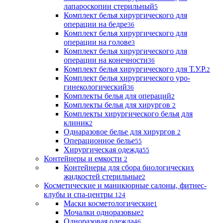
лапароскопии стерильный
5
Комплект белья хирургического для
операции на бедре
36
Комплект белья хирургического для
операции на голове
3
Комплект белья хирургического для
операции на конечности
36
Комплект белья хирургического для Т.У.Р.
2
Комплект белья хирургического уро-
гинекологический
36
Комплекты белья для операций
2
Комплекты белья для хирургов
2
Комплекты хирургического белья для
клиник
2
Однаразовое белье для хирургов
2
Операционное белье
55
Хирургическая одежда
55
Контейнеры и емкости
2
Контейнеры для сбора биологических
жидкостей стерильные
2
Косметические и маникюрные салоны, фитнес-
клубы и спа-центры
124
Маски косметологические
1
Мочалки одноразовые
2
Одноразовая одежда
46