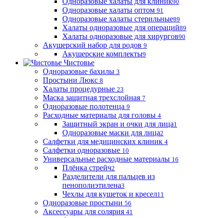
Одноразовые халаты для клиник
90
Одноразовые халаты оптом
91
Одноразовые халаты стерильные
89
Халаты одноразовые для операций
89
Халаты одноразовые для хирургов
90
Акушерский набор для родов
9
Акушерские комплекты
9
Чистовье
Одноразовые бахилы
3
Простыни Люкс
8
Халаты процедурные
23
Маска защитная трехслойная
7
Одноразовые полотенца
9
Расходные материалы для головы
4
Защитный экран и очки для лица
1
Одноразовые маски для лица
2
Салфетки для медицинских клиник
4
Салфетки одноразовые
10
Универсальные расходные материалы
16
Плёнка стрейч
2
Разделители для пальцев из
пенополиэтилена
3
Чехлы для кушеток и кресел
11
Одноразовые простыни
56
Аксессуары для солярия
41