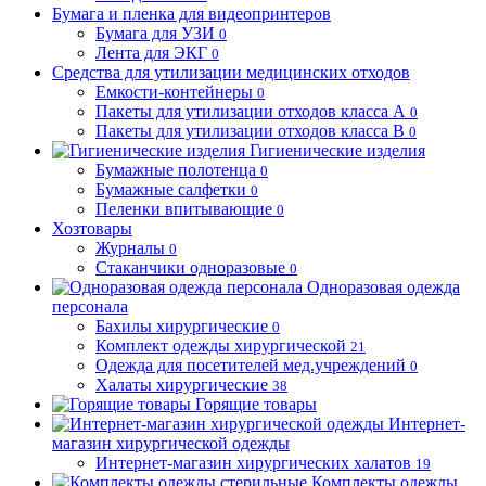
Бумага и пленка для видеопринтеров
Бумага для УЗИ
0
Лента для ЭКГ
0
Средства для утилизации медицинских отходов
Емкости-контейнеры
0
Пакеты для утилизации отходов класса А
0
Пакеты для утилизации отходов класса В
0
Гигиенические изделия
Бумажные полотенца
0
Бумажные салфетки
0
Пеленки впитывающие
0
Хозтовары
Журналы
0
Стаканчики одноразовые
0
Одноразовая одежда
персонала
Бахилы хирургические
0
Комплект одежды хирургической
21
Одежда для посетителей мед.учреждений
0
Халаты хирургические
38
Горящие товары
Интернет-
магазин хирургической одежды
Интернет-магазин хирургических халатов
19
Комплекты одежды