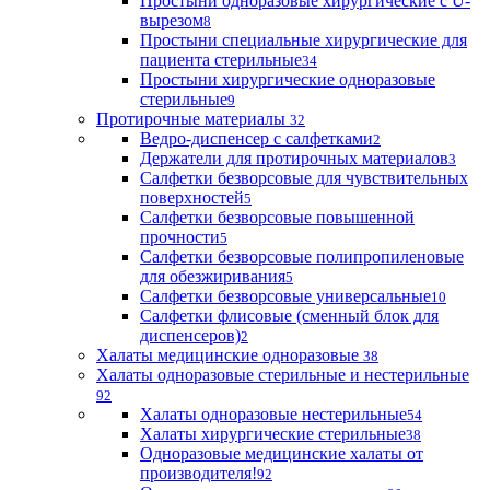
Простыни одноразовые хирургические с U-
вырезом
8
Простыни специальные хирургические для
пациента стерильные
34
Простыни хирургические одноразовые
стерильные
9
Протирочные материалы
32
Ведро-диспенсер с салфетками
2
Держатели для протирочных материалов
3
Салфетки безворсовые для чувствительных
поверхностей
5
Салфетки безворсовые повышенной
прочности
5
Салфетки безворсовые полипропиленовые
для обезжиривания
5
Салфетки безворсовые универсальные
10
Салфетки флисовые (сменный блок для
диспенсеров)
2
Халаты медицинские одноразовые
38
Халаты одноразовые стерильные и нестерильные
92
Халаты одноразовые нестерильные
54
Халаты хирургические стерильные
38
Одноразовые медицинские халаты от
производителя!
92