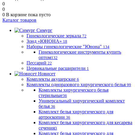
0
0
0
В корзине
пока пусто
Каталог товаров
Симург
Гинекологические зеркала
72
Зонд «ЮНОНА»
18
Наборы гинекологические "Юнона"
134
Гинекологические инструменты купить
оптом
132
Пессарий
22
Цервикальные расширители
1
Новисет
Комплекты акушерские
6
Комплекты одноразового хирургического белья
99
Комплекты хирургического белья
стерильные
36
Универсальный хирургический комплект
белья
36
Комплект белья хирургического для
артроскопии
36
Комплект белья хирургического для кесарева
сечения
3
Комплект белья хирургического для