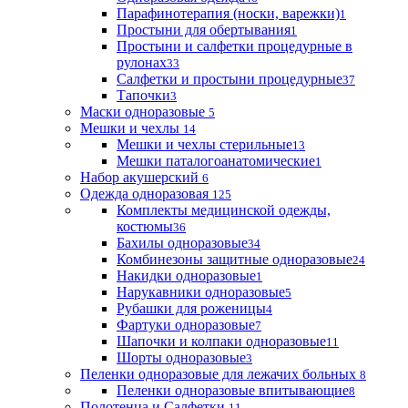
Парафинотерапия (носки, варежки)
1
Простыни для обертывания
1
Простыни и салфетки процедурные в
рулонах
33
Салфетки и простыни процедурные
37
Тапочки
3
Маски одноразовые
5
Мешки и чехлы
14
Мешки и чехлы стерильные
13
Мешки паталогоанатомические
1
Набор акушерский
6
Одежда одноразовая
125
Комплекты медицинской одежды,
костюмы
36
Бахилы одноразовые
34
Комбинезоны защитные одноразовые
24
Накидки одноразовые
1
Нарукавники одноразовые
5
Рубашки для роженицы
4
Фартуки одноразовые
7
Шапочки и колпаки одноразовые
11
Шорты одноразовые
3
Пеленки одноразовые для лежачих больных
8
Пеленки одноразовые впитывающие
8
Полотенца и Салфетки
11