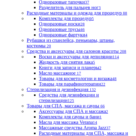
Одноразовые тапочки
37
Разделитель для пальцев ног
3
Расходные материалы и одежда для процедур
88
Комплекты для процедур
5
Одноразовые носки
28
Одноразовые трусы
46
Одноразовые фартуки
4
Рубашки из спанлейса, пеньюары, штаны,
костюмы
20
Средства и аксессуары для салонов красоты
208
Воски и аксессуары для депиляции
114
Жидкость для снятия лака
5
Книги для записи и планеры
2
Масло массажное
17
Товары для косметологии и визажа
48
Товары для парафинотерапии
22
Стерилизация и дезинфекция
132
Средства для дезинфекции и
стерилизации
125
Товары для СПА, массажа и сауны
66
Аксессуары для СПА и массажа
2
Комплекты для сауны и бани
1
Масла для массажа Verana
14
Массажные средства Aroma Jazz
37
Расходные материалы для СПА, массажа и