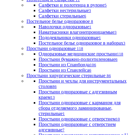
Салфетки и полотенца в рулоне
5
Салфетки нестерильные
3
Салфетки стерильные
6
Постельное белье одноразовое
8
Наволочки одноразовые
1
Наматрасники влагонепроницаемые
3
Пододеяльники одноразовые
1
Постельное белье одноразовое в наборах
3
Простыни одноразовые
118
Одноразовые медицинские простыни
118
Простыни бумажно-полиэтиленовые
6
Простыни из Спанбонда
106
Простыни из Спанлейса
6
Простыни хирургические стерильные
86
Простыни и чехлы для инструментальных
столов
86
Простыни одноразовые с адгезивным
краем
13
Простыни одноразовые с карманом для
сбора отделяемого ламинированые,
стерильные
1
Простыни одноразовые с отверстием
10
Простыни одноразовые с отверстием
адгезивные
7