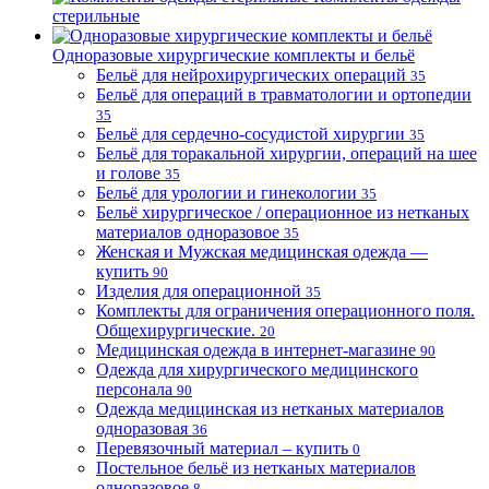
стерильные
Одноразовые хирургические комплекты и бельё
Бельё для нейрохирургических операций
35
Бельё для операций в травматологии и ортопедии
35
Бельё для сердечно-сосудистой хирургии
35
Бельё для торакальной хирургии, операций на шее
и голове
35
Бельё для урологии и гинекологии
35
Бельё хирургическое / операционное из нетканых
материалов одноразовое
35
Женская и Мужская медицинская одежда —
купить
90
Изделия для операционной
35
Комплекты для ограничения операционного поля.
Общехирургические.
20
Медицинская одежда в интернет-магазине
90
Одежда для хирургического медицинского
персонала
90
Одежда медицинская из нетканых материалов
одноразовая
36
Перевязочный материал – купить
0
Постельное бельё из нетканых материалов
одноразовое
8