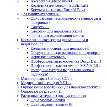
Аксессуары для солярия
4
Косметика для солярия SolBianca
32
Кремы и косметика Emerald Bay
3
Для парикмахерских
38
Одноразовые парикмахерские пеньюары и
пелерины
12
Салфетки
6
Салфетки для парикмахерской
8
Фольга для окрашивания волос
8
Косметика и аксессуары для маникюра и
педикюра
165
Колпачки и основы для педикюра
41
Оборудование для маникюра и педикюра
3
Перчатки Чистовье
24
Профессиональная косметика DoctorDerm
5
Профессиональная косметика MS.NAILS
42
Расходные материалы для маникюра и
педикюра
5
Маски для лица Carboxy CO2
1
Медицинский гель для УЗИ
12
Одноразовые воротнички для парикмахерских
7
Одноразовые коврики
21
Расходные материалы для рук и ног
140
Одноразовые носки
8
Одноразовые перчатки
88