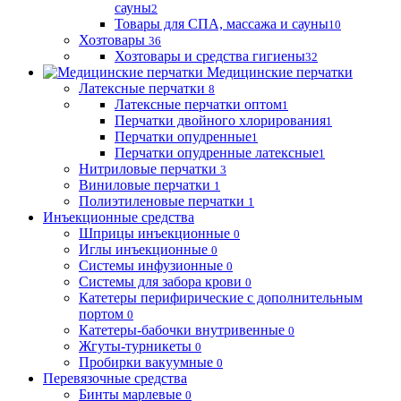
сауны
2
Товары для СПА, массажа и сауны
10
Хозтовары
36
Хозтовары и средства гигиены
32
Медицинские перчатки
Латексные перчатки
8
Латексные перчатки оптом
1
Перчатки двойного хлорирования
1
Перчатки опудренные
1
Перчатки опудренные латексные
1
Нитриловые перчатки
3
Виниловые перчатки
1
Полиэтиленовые перчатки
1
Инъекционные средства
Шприцы инъекционные
0
Иглы инъекционные
0
Системы инфузионные
0
Системы для забора крови
0
Катетеры перифирические с дополнительным
портом
0
Катетеры-бабочки внутривенные
0
Жгуты-турникеты
0
Пробирки вакуумные
0
Перевязочные средства
Бинты марлевые
0