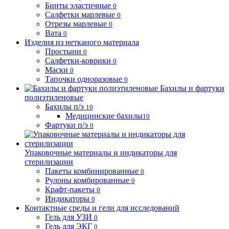
Бинты эластичные
0
Салфетки марлевые
0
Отрезы марлевые
0
Вата
0
Изделия из нетканого материала
Простыни
0
Салфетки-коврики
0
Маски
0
Тапочки одноразовые
0
Бахилы и фартуки
полиэтиленовые
Бахилы п/э
10
Медицинские бахилы
10
Фартуки п/э
0
Упаковочные материалы и индикаторы для
стерилизации
Пакеты комбинированные
0
Рулоны комбированные
0
Крафт-пакеты
0
Индикаторы
0
Контактные среды и гели для исследований
Гель для УЗИ
0
Гель для ЭКГ
0