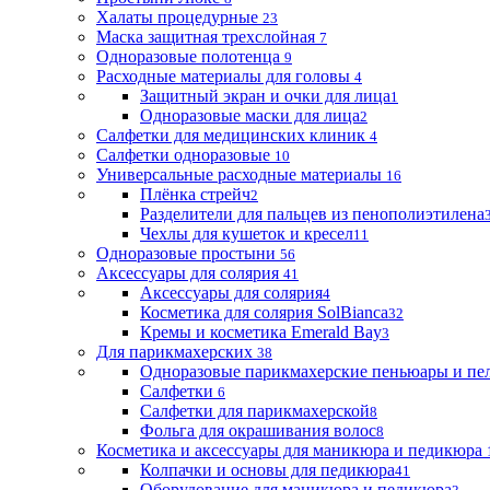
Халаты процедурные
23
Маска защитная трехслойная
7
Одноразовые полотенца
9
Расходные материалы для головы
4
Защитный экран и очки для лица
1
Одноразовые маски для лица
2
Салфетки для медицинских клиник
4
Салфетки одноразовые
10
Универсальные расходные материалы
16
Плёнка стрейч
2
Разделители для пальцев из пенополиэтилена
Чехлы для кушеток и кресел
11
Одноразовые простыни
56
Аксессуары для солярия
41
Аксессуары для солярия
4
Косметика для солярия SolBianca
32
Кремы и косметика Emerald Bay
3
Для парикмахерских
38
Одноразовые парикмахерские пеньюары и пе
Салфетки
6
Салфетки для парикмахерской
8
Фольга для окрашивания волос
8
Косметика и аксессуары для маникюра и педикюра
Колпачки и основы для педикюра
41
Оборудование для маникюра и педикюра