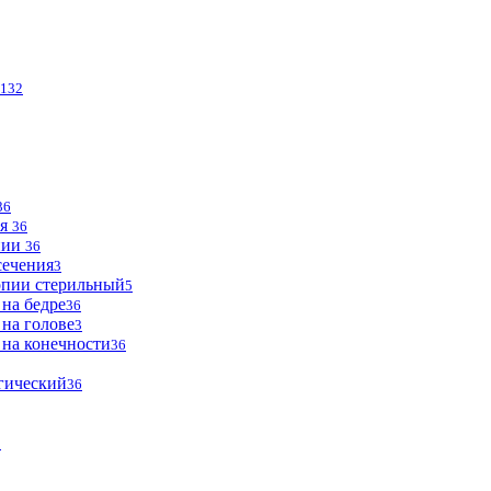
132
36
ья
36
опии
36
сечения
3
опии стерильный
5
 на бедре
36
 на голове
3
 на конечности
36
огический
36
2