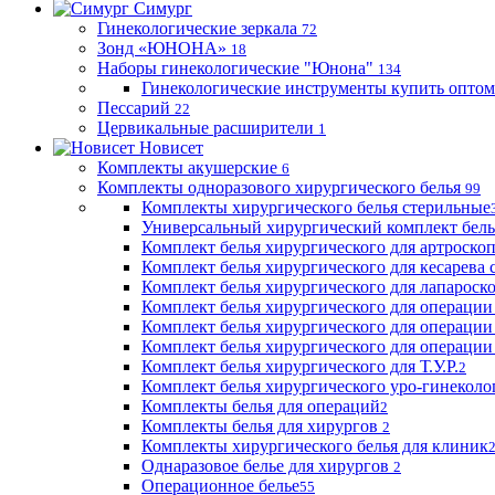
Симург
Гинекологические зеркала
72
Зонд «ЮНОНА»
18
Наборы гинекологические "Юнона"
134
Гинекологические инструменты купить оптом
Пессарий
22
Цервикальные расширители
1
Новисет
Комплекты акушерские
6
Комплекты одноразового хирургического белья
99
Комплекты хирургического белья стерильные
Универсальный хирургический комплект бел
Комплект белья хирургического для артроск
Комплект белья хирургического для кесарева 
Комплект белья хирургического для лапароск
Комплект белья хирургического для операции
Комплект белья хирургического для операции
Комплект белья хирургического для операции
Комплект белья хирургического для Т.У.Р.
2
Комплект белья хирургического уро-гинекол
Комплекты белья для операций
2
Комплекты белья для хирургов
2
Комплекты хирургического белья для клиник
Однаразовое белье для хирургов
2
Операционное белье
55