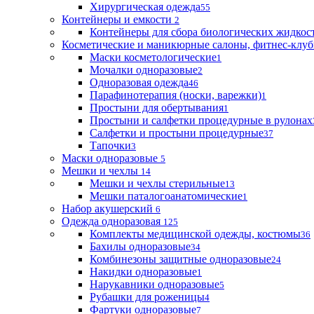
Хирургическая одежда
55
Контейнеры и емкости
2
Контейнеры для сбора биологических жидкос
Косметические и маникюрные салоны, фитнес-клуб
Маски косметологические
1
Мочалки одноразовые
2
Одноразовая одежда
46
Парафинотерапия (носки, варежки)
1
Простыни для обертывания
1
Простыни и салфетки процедурные в рулонах
Салфетки и простыни процедурные
37
Тапочки
3
Маски одноразовые
5
Мешки и чехлы
14
Мешки и чехлы стерильные
13
Мешки паталогоанатомические
1
Набор акушерский
6
Одежда одноразовая
125
Комплекты медицинской одежды, костюмы
36
Бахилы одноразовые
34
Комбинезоны защитные одноразовые
24
Накидки одноразовые
1
Нарукавники одноразовые
5
Рубашки для роженицы
4
Фартуки одноразовые
7