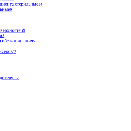
циента стерильные
34
льные
9
оверхностей
5
и
5
я обезжиривания
5
нсеров)
2
дителя!
92