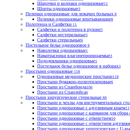
Шапочки и колпаки одноразовые
11
Шорты одноразовые
3
Пеленки одноразовые для лежачих больных
8
Пеленки одноразовые впитывающие
8
Полотенца и Салфетки
11
Салфетки и полотенца в рулоне
5
Салфетки нестерильные
3
Салфетки стерильные
6
Постельное белье одноразовое
8
Наволочки одноразовые
1
Наматрасники влагонепроницаемые
3
Пододеяльники одноразовые
1
Постельное белье одноразовое в наборах
3
Простыни одноразовые
118
Одноразовые медицинские простыни
118
Простыни бумажно-полиэтиленовые
6
Простыни из Спанбонда
106
Простыни из Спанлейса
6
Простыни хирургические стерильные
86
Простыни и чехлы для инструментальных сто
Простыни одноразовые с адгезивным краем
13
Простыни одноразовые с карманом для сбора
Простыни одноразовые с отверстием
10
Простыни одноразовые с отверстием адгезив
Простыни одноразовые хирургические с U-в