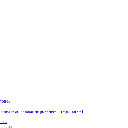
лов
86
 отделяемого ламинированые, стерильные
1
ные
7
ырезом
8