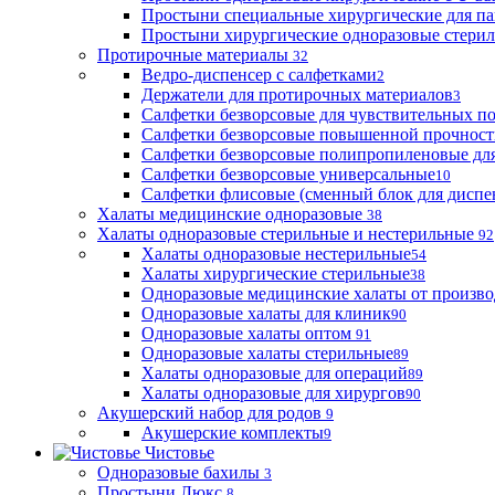
Простыни специальные хирургические для па
Простыни хирургические одноразовые стери
Протирочные материалы
32
Ведро-диспенсер с салфетками
2
Держатели для протирочных материалов
3
Салфетки безворсовые для чувствительных п
Салфетки безворсовые повышенной прочност
Салфетки безворсовые полипропиленовые дл
Салфетки безворсовые универсальные
10
Салфетки флисовые (сменный блок для диспе
Халаты медицинские одноразовые
38
Халаты одноразовые стерильные и нестерильные
92
Халаты одноразовые нестерильные
54
Халаты хирургические стерильные
38
Одноразовые медицинские халаты от произво
Одноразовые халаты для клиник
90
Одноразовые халаты оптом
91
Одноразовые халаты стерильные
89
Халаты одноразовые для операций
89
Халаты одноразовые для хирургов
90
Акушерский набор для родов
9
Акушерские комплекты
9
Чистовье
Одноразовые бахилы
3
Простыни Люкс
8