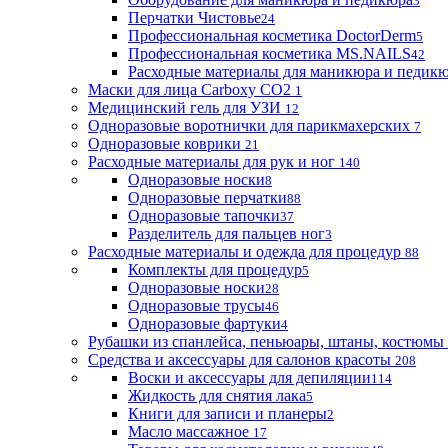
3
Перчатки Чистовье
24
Профессиональная косметика DoctorDerm
5
Профессиональная косметика MS.NAILS
42
Расходные материалы для маникюра и педик
Маски для лица Carboxy CO2
1
Медицинский гель для УЗИ
12
Одноразовые воротнички для парикмахерских
7
Одноразовые коврики
21
Расходные материалы для рук и ног
140
Одноразовые носки
8
Одноразовые перчатки
88
Одноразовые тапочки
37
Разделитель для пальцев ног
3
Расходные материалы и одежда для процедур
88
Комплекты для процедур
5
Одноразовые носки
28
Одноразовые трусы
46
Одноразовые фартуки
4
Рубашки из спанлейса, пеньюары, штаны, костюмы
Средства и аксессуары для салонов красоты
208
Воски и аксессуары для депиляции
114
Жидкость для снятия лака
5
Книги для записи и планеры
2
Масло массажное
17