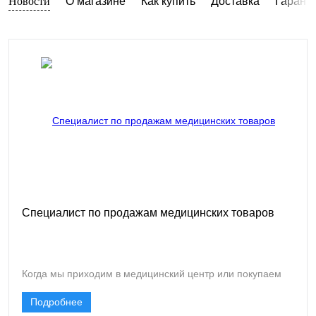
Новости
О магазине
Как купить
Доставка
Гарант
Специалист по продажам медицинских товаров
Когда мы приходим в медицинский центр или покупаем
одноразовые халаты и шапочки для своего кабинета, мы
Подробнее
редко задумываемся о том, каким образом эти товары