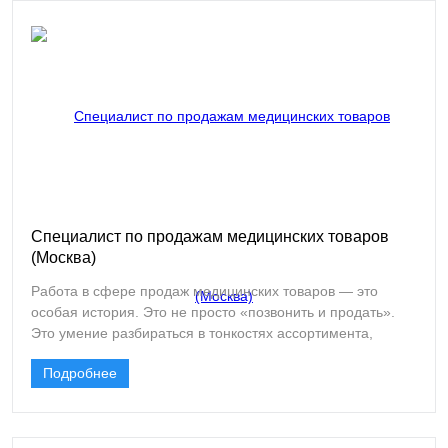
специалиста по продажам. И это не просто работа, а
возможность стать частью системы, которая каждый день
помогает тысячам медицинских учреждений
функционировать бесперебойно.
Специалист по продажам медицинских товаров
(Москва)
Работа в сфере продаж медицинских товаров — это
особая история. Это не просто «позвонить и продать».
Это умение разбираться в тонкостях ассортимента,
понимать потребности клиентов и предлагать решения,
Подробнее
которые действительно закрывают задачи. Компания
«Столмер», хорошо известная на рынке как поставщик
одноразовой медицинской одежды и расходных
материалов, ищет в свою московскую команду именно