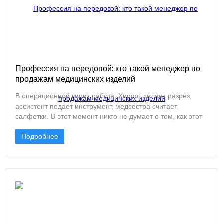
Профессия на передовой: кто такой менеджер по
продажам медицинских изделий
В операционной кипит работа. Хирург делает разрез,
ассистент подает инструмент, медсестра считает
салфетки. В этот момент никто не думает о том, как этот
инструмент вообще сюда попал, кто убедил закупить
Подробнее
именно эти салфетки, а не другие, и почему шовный
материал именно этого производителя. Но за всем этим
стоит конкретный человек. Тот, кого называют
менеджером по продажам медицинских изделий.