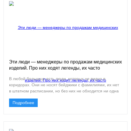
материалы, одноразовая одежда, инструменты и
средства дезинфекции — всё это требует не просто
продажи, а профессиональной консультации и
грамотного подбора под конкретные задачи учреждения.
Эти люди — менеджеры по продажам медицинских
изделий. Про них ходят легенды, их часто
недолюбливают, но без них прогресс в медицине
В любой больнице есть люди, которых не видно в
замедлился бы в разы. Кто же они на самом деле?
коридорах. Они не носят бейджики с фамилиями, их нет
в штатном расписании, но без них не обходится ни одна
операционная. Они приходят тихо, уходят незаметно, но
Подробнее
после их визита в отделении появляются новые
инструменты, современные расходники и оборудование,
о котором врачи раньше только читали в журналах.