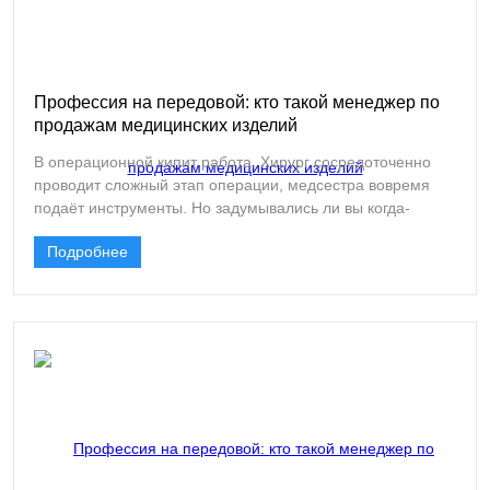
Профессия на передовой: кто такой менеджер по
продажам медицинских изделий
В операционной кипит работа. Хирург сосредоточенно
проводит сложный этап операции, медсестра вовремя
подаёт инструменты. Но задумывались ли вы когда-
нибудь, как в этой операционной оказались те самые
Подробнее
современные раневые покрытия, рассасывающиеся
гемостатические материалы или инновационные
хирургические сетки? Кто убедил заведующего
отделением попробовать новый продукт, организовал его
апробацию, провёл презентацию для врачей и в итоге
обеспечил поставку?