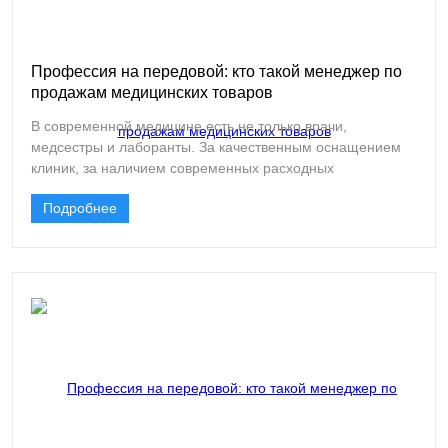
Профессия на передовой: кто такой менеджер по
продажам медицинских товаров
В современной медицине есть не только врачи,
медсестры и лаборанты. За качественным оснащением
клиник, за наличием современных расходных
материалов, за тем, чтобы нужный инструмент оказался в
Подробнее
операционной именно тогда, когда он необходим, стоят
люди другой, не менее важной профессии. Это
менеджеры по продажам медицинских товаров.