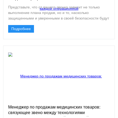
Представьте, что от вашего звонка зависит не только
выполнение плана продаж, но и то, насколько
защищенными и уверенными в своей безопасности будут
чувствовать себя хирург во время сложнейшей операции,
Подробнее
медсестра в переполненном инфекционном отделении
или стоматолог, принимающий десятки пациентов в день.
Одноразовая медицинская одежда — это не просто товар
в каталоге. Это барьер между жизнью и смертью, между
здоровьем и инфекцией, а для специалиста — его второй
кожей. Именно поэтому роль менеджера по продажам
медицинских товаров в компании «Столмер» — это не
просто коммерческая позиция. Это роль стратега,
консультанта и доверенного партнера для всего
медицинского сообщества.
Менеджер по продажам медицинских товаров:
связующее звено между технологиями