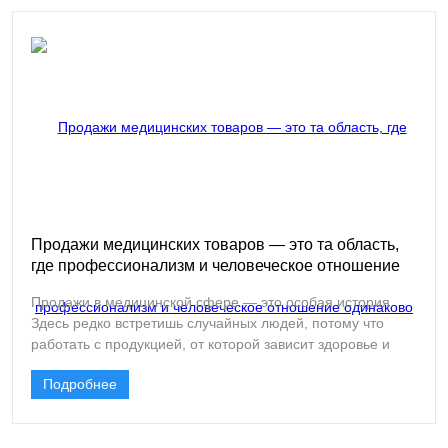
Работа в этой области требует не только знаний
ассортимента, но и глубокого понимания потребностей
клиентов, умения выстраивать долгосрочные отношения
и решать нестандартные задачи.
Продажи медицинских товаров — это та область,
где профессионализм и человеческое отношение
одинаково важны
Продажи в медицинской сфере — это особая история.
Здесь редко встретишь случайных людей, потому что
работать с продукцией, от которой зависит здоровье и
жизнь людей, могут только те, кто понимает всю меру
Подробнее
ответственности. Компания «Столмер» — известный
поставщик одноразовой медицинской одежды и
расходных материалов — открывает в Москве вакансию