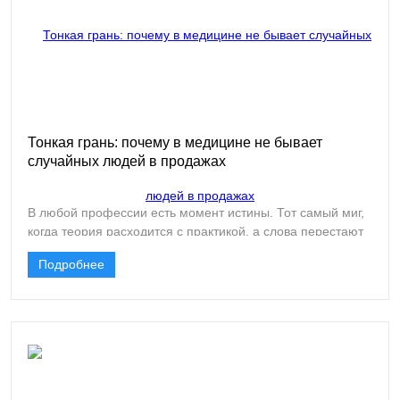
Тонкая грань: почему в медицине не бывает
случайных людей в продажах
В любой профессии есть момент истины. Тот самый миг,
когда теория расходится с практикой, а слова перестают
что-либо значить. В продажах медицинских товаров, и
Подробнее
особенно одноразовой одежды, такие моменты
случаются постоянно. Только вот цена здесь другая. Не
упущенная выгода, а нечто большее.