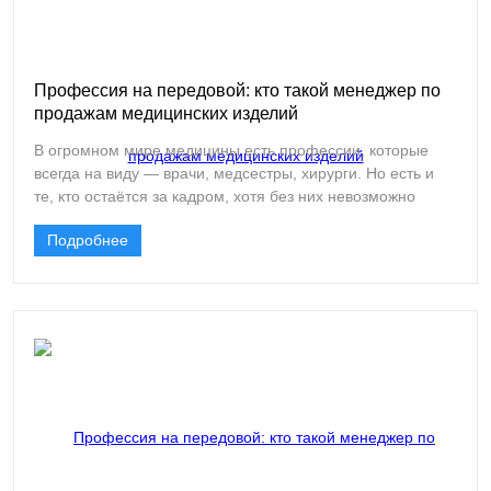
Профессия на передовой: кто такой менеджер по
продажам медицинских изделий
В огромном мире медицины есть профессии, которые
всегда на виду — врачи, медсестры, хирурги. Но есть и
те, кто остаётся за кадром, хотя без них невозможно
представить работу ни одной современной клиники.
Подробнее
Менеджер по продажам медицинских изделий — это
человек, который стоит на стыке двух миров: высоких
технологий и реальной клинической практики, бизнеса и
заботы о здоровье пациентов.