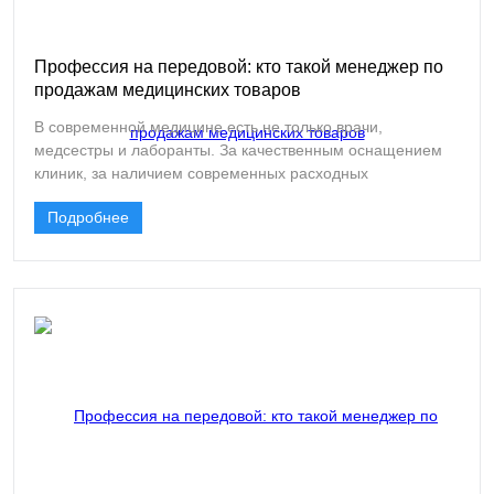
Профессия на передовой: кто такой менеджер по
продажам медицинских товаров
В современной медицине есть не только врачи,
медсестры и лаборанты. За качественным оснащением
клиник, за наличием современных расходных
материалов, за тем, чтобы нужный инструмент оказался в
Подробнее
операционной именно тогда, когда он необходим, стоят
люди другой, не менее важной профессии. Это
менеджеры по продажам медицинских товаров.