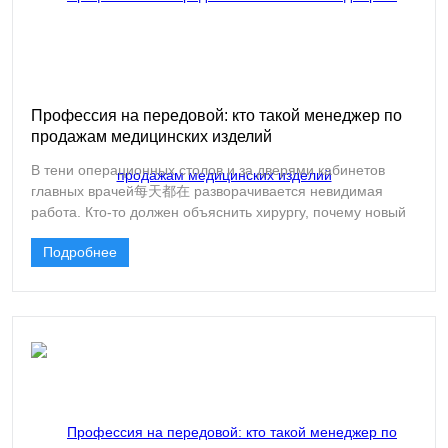
Профессия на передовой: кто такой менеджер по
продажам медицинских изделий
В тени операционных столов и за дверями кабинетов
главных врачей每天都在 разворачивается невидимая
работа. Кто-то должен объяснить хирургу, почему новый
шовный материал лучше старого, убедить заведующего
Подробнее
отделением выделить бюджет на инновационные
раневые покрытия и проследить, чтобы груз с хрупким
эндоскопическим оборудованием доехал до больницы
без повреждений. Этого человека называют по-разному:
медицинский представитель, менеджер по продажам
медоборудования, специалист по продвижению. Но суть
одна — это проводник высоких технологий из
лаборатории в операционную.