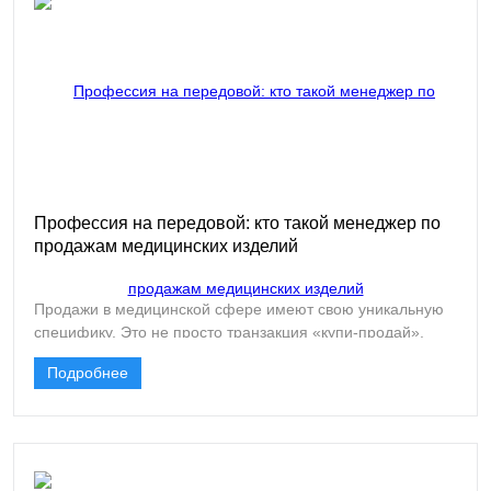
Профессия на передовой: кто такой менеджер по
продажам медицинских изделий
Продажи в медицинской сфере имеют свою уникальную
специфику. Это не просто транзакция «купи-продай».
Длинный цикл сделки. Особенно в сегменте
Подробнее
оборудования и дорогих расходных материалов. От
первого контакта до подписания контракта могут пройти
месяцы. За это время нужно провести презентации,
организовать апробации, согласовать с разными
уровнями (врачи, завотделением, администрация,