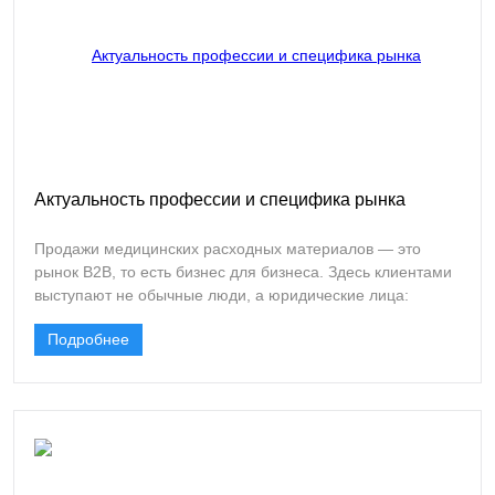
миссионерская работа. Нужно убедить консервативных
врачей рискнуть, попробовать новое, поверить в то, что
завтра будет лучше, чем вчера.
Актуальность профессии и специфика рынка
Продажи медицинских расходных материалов — это
рынок B2B, то есть бизнес для бизнеса. Здесь клиентами
выступают не обычные люди, а юридические лица:
больницы, поликлиники, косметологические центры,
Подробнее
ветеринарные клиники, лаборатории и оптовые склады. И
это накладывает серьезный отпечаток на весь процесс
работы.