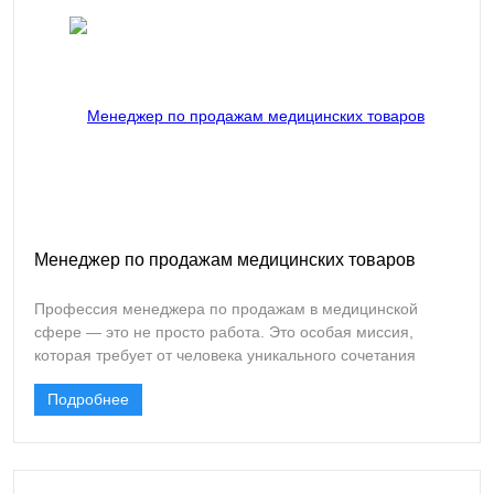
такого специалиста. Разберемся, что скрывается за этой
вакансией, какие возможности она открывает и почему
эта профессия сегодня особенно востребована.
Менеджер по продажам медицинских товаров
Профессия менеджера по продажам в медицинской
сфере — это не просто работа. Это особая миссия,
которая требует от человека уникального сочетания
навыков: глубокого понимания продукта, эмпатии к
Подробнее
клиентам и умения выстраивать долгосрочные
партнерские отношения. Ведь речь идет не о безликих
товарах, а о продукции, от которой напрямую зависит
здоровье и безопасность людей. Медицинские расходные