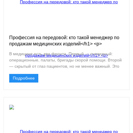
Профессия на передовой: кто такой менеджер по
продажам медицинских изделий</h1> <p>
В медицине есть два фронта. Первый — очевидный:
операционные, палаты, бригады скорой помощи. Второй
— скрытый от глаз пациентов, но не менее важный. Это
люди, которые насыщают систему инструментами,
Подробнее
материалами и оборудованием. Их называют
менеджерами по продажам медицинских изделий, и они
действительно находятся на передовой, только их война
— за качество, инновации и безопасность.