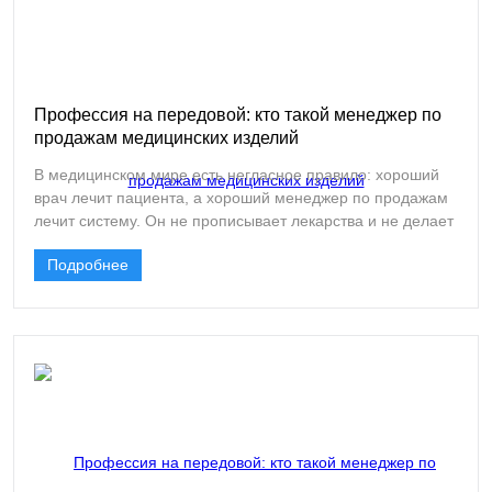
Профессия на передовой: кто такой менеджер по
продажам медицинских изделий
В медицинском мире есть негласное правило: хороший
врач лечит пациента, а хороший менеджер по продажам
лечит систему. Он не прописывает лекарства и не делает
операции, но именно от него зависит, появится ли в
Подробнее
операционной новейший аппарат для малоинвазивной
хирургии, получат ли ожоговые больные современные
раневые покрытия и будут ли у медсестер качественные
одноразовые халаты. Эта профессия остается за кадром,
но без нее современная медицина просто остановилась
бы.