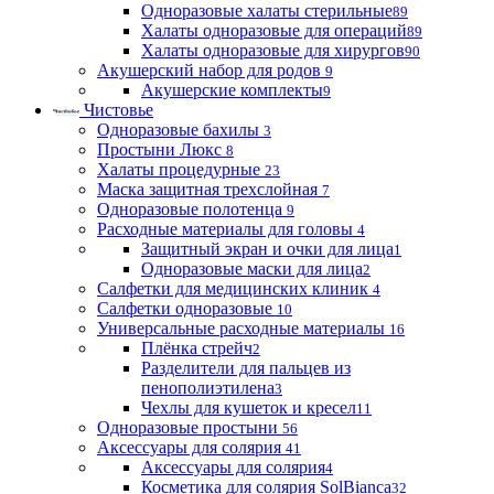
Одноразовые халаты стерильные
89
Халаты одноразовые для операций
89
Халаты одноразовые для хирургов
90
Акушерский набор для родов
9
Акушерские комплекты
9
Чистовье
Одноразовые бахилы
3
Простыни Люкс
8
Халаты процедурные
23
Маска защитная трехслойная
7
Одноразовые полотенца
9
Расходные материалы для головы
4
Защитный экран и очки для лица
1
Одноразовые маски для лица
2
Салфетки для медицинских клиник
4
Салфетки одноразовые
10
Универсальные расходные материалы
16
Плёнка стрейч
2
Разделители для пальцев из
пенополиэтилена
3
Чехлы для кушеток и кресел
11
Одноразовые простыни
56
Аксессуары для солярия
41
Аксессуары для солярия
4
Косметика для солярия SolBianca
32