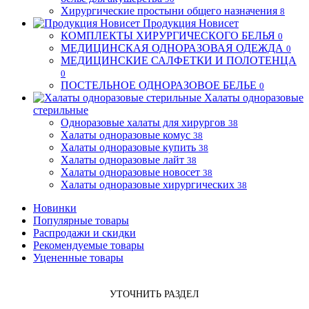
Хирургические простыни общего назначения
8
Продукция Новисет
КОМПЛЕКТЫ ХИРУРГИЧЕСКОГО БЕЛЬЯ
0
МЕДИЦИНСКАЯ ОДНОРАЗОВАЯ ОДЕЖДА
0
МЕДИЦИНСКИЕ САЛФЕТКИ И ПОЛОТЕНЦА
0
ПОСТЕЛЬНОЕ ОДНОРАЗОВОЕ БЕЛЬЕ
0
Халаты одноразовые
стерильные
Одноразовые халаты для хирургов
38
Халаты одноразовые комус
38
Халаты одноразовые купить
38
Халаты одноразовые лайт
38
Халаты одноразовые новосет
38
Халаты одноразовые хирургических
38
Новинки
Популярные товары
Распродажи и скидки
Рекомендуемые товары
Уцененные товары
УТОЧНИТЬ РАЗДЕЛ