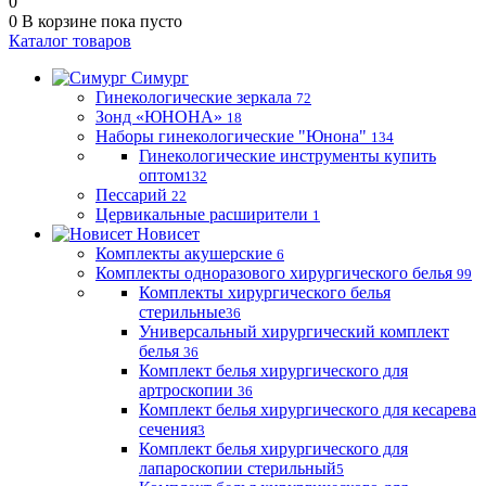
0
0
В корзине
пока пусто
Каталог товаров
Симург
Гинекологические зеркала
72
Зонд «ЮНОНА»
18
Наборы гинекологические "Юнона"
134
Гинекологические инструменты купить
оптом
132
Пессарий
22
Цервикальные расширители
1
Новисет
Комплекты акушерские
6
Комплекты одноразового хирургического белья
99
Комплекты хирургического белья
стерильные
36
Универсальный хирургический комплект
белья
36
Комплект белья хирургического для
артроскопии
36
Комплект белья хирургического для кесарева
сечения
3
Комплект белья хирургического для
лапароскопии стерильный
5