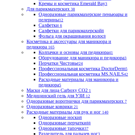
Кремы и косметика Emerald Bay
3
Для парикмахерских
38
Одноразовые парикмахерские пеньюары и
пелерины
12
Салфетки
6
Салфетки для парикмахерской
8
Фольга для окрашивания волос
8
Косметика и аксессуары для маникюра и
педикюра
165
Колпачки и основы для педикюра
41
Оборудование для маникюра и педикюра
3
Перчатки Чистовье
24
Профессиональная косметика DoctorDerm
5
Профессиональная косметика MS.NAILS
42
Расходные материалы для маникюра и
педикюра
5
Маски для лица Carboxy CO2
1
Медицинский гель для УЗИ
12
Одноразовые воротнички для парикмахерских
7
Одноразовые коврики
21
Расходные материалы для рук и ног
140
Одноразовые носки
8
Одноразовые перчатки
88
Одноразовые тапочки
37
Разделитель для пальцев ног
3