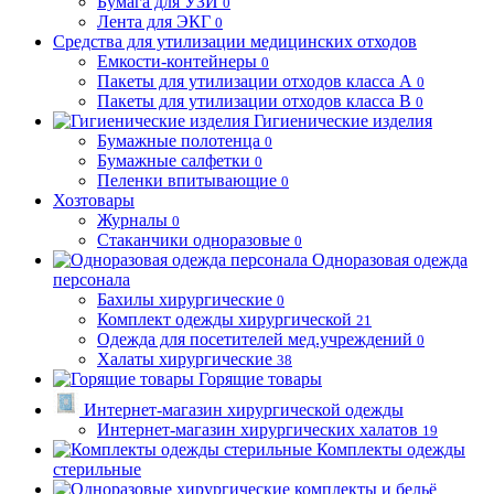
Бумага для УЗИ
0
Лента для ЭКГ
0
Средства для утилизации медицинских отходов
Емкости-контейнеры
0
Пакеты для утилизации отходов класса А
0
Пакеты для утилизации отходов класса В
0
Гигиенические изделия
Бумажные полотенца
0
Бумажные салфетки
0
Пеленки впитывающие
0
Хозтовары
Журналы
0
Стаканчики одноразовые
0
Одноразовая одежда
персонала
Бахилы хирургические
0
Комплект одежды хирургической
21
Одежда для посетителей мед.учреждений
0
Халаты хирургические
38
Горящие товары
Интернет-магазин хирургической одежды
Интернет-магазин хирургических халатов
19
Комплекты одежды
стерильные