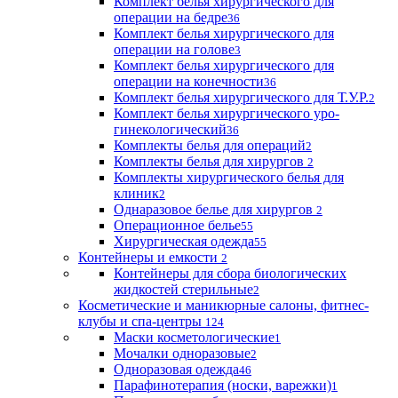
Комплект белья хирургического для
операции на бедре
36
Комплект белья хирургического для
операции на голове
3
Комплект белья хирургического для
операции на конечности
36
Комплект белья хирургического для Т.У.Р.
2
Комплект белья хирургического уро-
гинекологический
36
Комплекты белья для операций
2
Комплекты белья для хирургов
2
Комплекты хирургического белья для
клиник
2
Однаразовое белье для хирургов
2
Операционное белье
55
Хирургическая одежда
55
Контейнеры и емкости
2
Контейнеры для сбора биологических
жидкостей стерильные
2
Косметические и маникюрные салоны, фитнес-
клубы и спа-центры
124
Маски косметологические
1
Мочалки одноразовые
2
Одноразовая одежда
46
Парафинотерапия (носки, варежки)
1