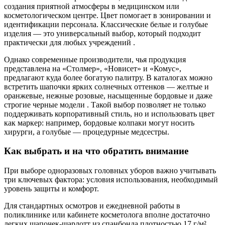
создания приятной атмосферы в медицинском или
косметологическом центре. Цвет помогает в зонировании и
идентификации персонала. Классические белые и голубые
изделия — это универсальный выбор, который подходит
практически для любых учреждений .
Однако современные производители, чья продукция
представлена на «Столмер», «Новисет» и «Комус»,
предлагают куда более богатую палитру. В каталогах можно
встретить шапочки ярких солнечных оттенков — желтые и
оранжевые, нежные розовые, насыщенные бордовые и даже
строгие черные модели . Такой выбор позволяет не только
поддерживать корпоративный стиль, но и использовать цвет
как маркер: например, бордовые колпаки могут носить
хирурги, а голубые — процедурные медсестры.
Как выбрать и на что обратить внимание
При выборе одноразовых головных уборов важно учитывать
три ключевых фактора: условия использования, необходимый
уровень защиты и комфорт.
Для стандартных осмотров и ежедневной работы в
поликлинике или кабинете косметолога вполне достаточно
легких шапочек-шарлотт из спанбонда плотностью 17 г/м² .