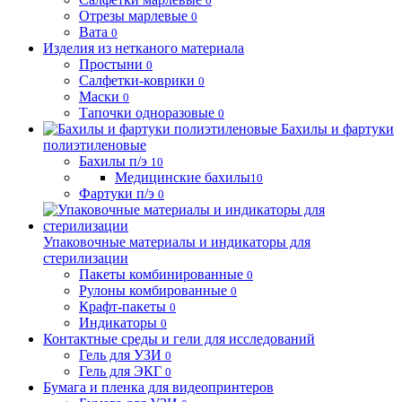
0
Отрезы марлевые
0
Вата
0
Изделия из нетканого материала
Простыни
0
Салфетки-коврики
0
Маски
0
Тапочки одноразовые
0
Бахилы и фартуки
полиэтиленовые
Бахилы п/э
10
Медицинские бахилы
10
Фартуки п/э
0
Упаковочные материалы и индикаторы для
стерилизации
Пакеты комбинированные
0
Рулоны комбированные
0
Крафт-пакеты
0
Индикаторы
0
Контактные среды и гели для исследований
Гель для УЗИ
0
Гель для ЭКГ
0
Бумага и пленка для видеопринтеров