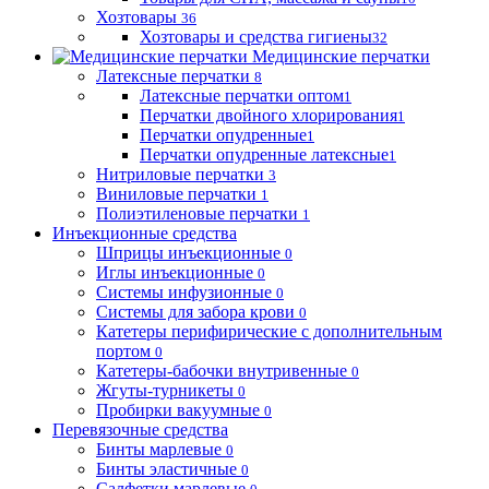
Хозтовары
36
Хозтовары и средства гигиены
32
Медицинские перчатки
Латексные перчатки
8
Латексные перчатки оптом
1
Перчатки двойного хлорирования
1
Перчатки опудренные
1
Перчатки опудренные латексные
1
Нитриловые перчатки
3
Виниловые перчатки
1
Полиэтиленовые перчатки
1
Инъекционные средства
Шприцы инъекционные
0
Иглы инъекционные
0
Системы инфузионные
0
Системы для забора крови
0
Катетеры перифирические с дополнительным
портом
0
Катетеры-бабочки внутривенные
0
Жгуты-турникеты
0
Пробирки вакуумные
0
Перевязочные средства
Бинты марлевые
0
Бинты эластичные
0
Салфетки марлевые