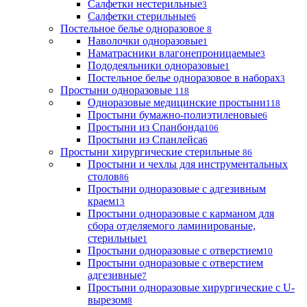
Салфетки нестерильные
3
Салфетки стерильные
6
Постельное белье одноразовое
8
Наволочки одноразовые
1
Наматрасники влагонепроницаемые
3
Пододеяльники одноразовые
1
Постельное белье одноразовое в наборах
3
Простыни одноразовые
118
Одноразовые медицинские простыни
118
Простыни бумажно-полиэтиленовые
6
Простыни из Спанбонда
106
Простыни из Спанлейса
6
Простыни хирургические стерильные
86
Простыни и чехлы для инструментальных
столов
86
Простыни одноразовые с адгезивным
краем
13
Простыни одноразовые с карманом для
сбора отделяемого ламинированые,
стерильные
1
Простыни одноразовые с отверстием
10
Простыни одноразовые с отверстием
адгезивные
7
Простыни одноразовые хирургические с U-
вырезом
8