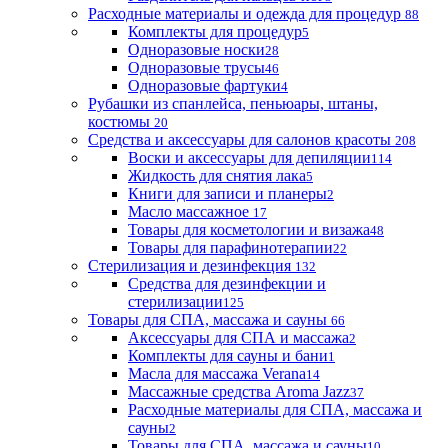
Расходные материалы и одежда для процедур
88
Комплекты для процедур
5
Одноразовые носки
28
Одноразовые трусы
46
Одноразовые фартуки
4
Рубашки из спанлейса, пеньюары, штаны,
костюмы
20
Средства и аксессуары для салонов красоты
208
Воски и аксессуары для депиляции
114
Жидкость для снятия лака
5
Книги для записи и планеры
2
Масло массажное
17
Товары для косметологии и визажа
48
Товары для парафинотерапии
22
Стерилизация и дезинфекция
132
Средства для дезинфекции и
стерилизации
125
Товары для СПА, массажа и сауны
66
Аксессуары для СПА и массажа
2
Комплекты для сауны и бани
1
Масла для массажа Verana
14
Массажные средства Aroma Jazz
37
Расходные материалы для СПА, массажа и
сауны
2
Товары для СПА, массажа и сауны
10