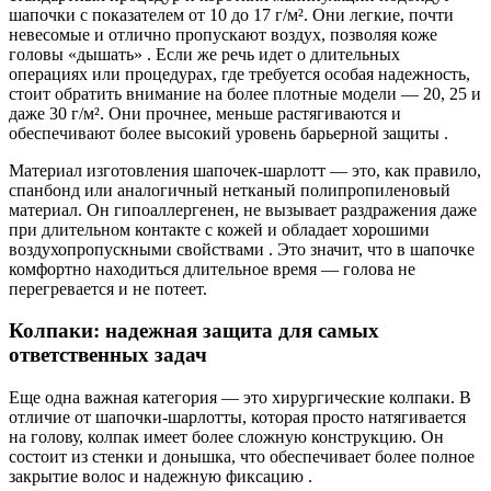
шапочки с показателем от 10 до 17 г/м². Они легкие, почти
невесомые и отлично пропускают воздух, позволяя коже
головы «дышать» . Если же речь идет о длительных
операциях или процедурах, где требуется особая надежность,
стоит обратить внимание на более плотные модели — 20, 25 и
даже 30 г/м². Они прочнее, меньше растягиваются и
обеспечивают более высокий уровень барьерной защиты .
Материал изготовления шапочек-шарлотт — это, как правило,
спанбонд или аналогичный нетканый полипропиленовый
материал. Он гипоаллергенен, не вызывает раздражения даже
при длительном контакте с кожей и обладает хорошими
воздухопропускными свойствами . Это значит, что в шапочке
комфортно находиться длительное время — голова не
перегревается и не потеет.
Колпаки: надежная защита для самых
ответственных задач
Еще одна важная категория — это хирургические колпаки. В
отличие от шапочки-шарлотты, которая просто натягивается
на голову, колпак имеет более сложную конструкцию. Он
состоит из стенки и донышка, что обеспечивает более полное
закрытие волос и надежную фиксацию .