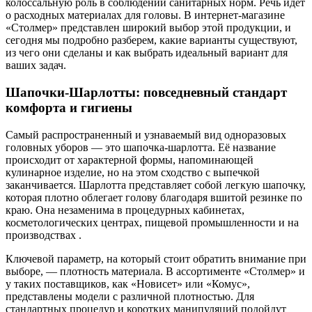
колоссальную роль в соблюдении санитарных норм. Речь идет
о расходных материалах для головы. В интернет-магазине
«Столмер» представлен широкий выбор этой продукции, и
сегодня мы подробно разберем, какие варианты существуют,
из чего они сделаны и как выбрать идеальный вариант для
ваших задач.
Шапочки-Шарлотты: повседневный стандарт
комфорта и гигиены
Самый распространенный и узнаваемый вид одноразовых
головных уборов — это шапочка-шарлотта. Её название
происходит от характерной формы, напоминающей
кулинарное изделие, но на этом сходство с выпечкой
заканчивается. Шарлотта представляет собой легкую шапочку,
которая плотно облегает голову благодаря вшитой резинке по
краю. Она незаменима в процедурных кабинетах,
косметологических центрах, пищевой промышленности и на
производствах .
Ключевой параметр, на который стоит обратить внимание при
выборе, — плотность материала. В ассортименте «Столмер» и
у таких поставщиков, как «Новисет» или «Комус»,
представлены модели с различной плотностью. Для
стандартных процедур и коротких манипуляций подойдут