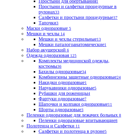
Простыни для обертывания
1
Простыни и салфетки процедурные в
рулонах
33
Салфетки и простыни процедурные
37
Тапочки
3
Маски одноразовые
5
Мешки и чехлы
14
Мешки и чехлы стерильные
13
Мешки паталогоанатомические
1
Набор акушерский
6
Одежда одноразовая
125
Комплекты медицинской одежды,
костюмы
36
Бахилы одноразовые
34
Комбинезоны защитные одноразовые
24
Накидки одноразовые
1
Нарукавники одноразовые
5
Рубашки для роженицы
4
Фартуки одноразовые
7
Шапочки и колпаки одноразовые
11
Шорты одноразовые
3
Пеленки одноразовые для лежачих больных
8
Пеленки одноразовые впитывающие
8
Полотенца и Салфетки
11
Салфетки и полотенца в рулоне
5