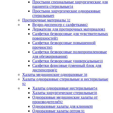
Простыни специальные хирургические для
пациента стерильные
34
Простыни хирургические одноразовые
стерильные
9
Протирочные материалы
32
Ведро-диспенсер с салфетками
2
Держатели для протирочных материалов
3
Салфетки безворсовые для чувствительных
поверхностей
5
Салфетки безворсовые повышенной
прочности
5
Салфетки безворсовые полипропиленовые
для обезжиривания
5
Салфетки безворсовые универсальные
10
Салфетки флисовые (сменный блок для
диспенсеров)
2
Халаты медицинские одноразовые
38
Халаты одноразовые стерильные и нестерильные
92
Халаты одноразовые нестерильные
54
Халаты хирургические стерильные
38
Одноразовые медицинские халаты от
производителя!
92
Одноразовые халаты для клиник
90
Одноразовые халаты оптом
91